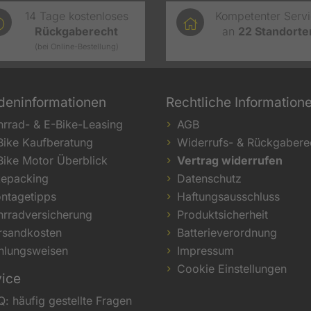
14 Tage kostenloses
Kompetenter Serv
Rückgaberecht
an
22
Standorte
(bei Online-Bestellung)
deninformationen
Rechtliche Information
hrrad- & E-Bike-Leasing
AGB
Bike Kaufberatung
Widerrufs- & Rückgabere
Bike Motor Überblick
Vertrag widerrufen
kepacking
Datenschutz
ntagetipps
Haftungsausschluss
hrradversicherung
Produktsicherheit
rsandkosten
Batterieverordnung
hlungsweisen
Impressum
Cookie Einstellungen
vice
Q: häufig gestellte Fragen