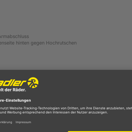
 Armabschluss
nenseite hinten gegen Hochrutschen
e-Trikot Dolce HZ von Dynamics
namics
überzeugt durch seine Vielzahl an praktischen
ehmer und komfortabler machen. Sein Funktionsmaterial
n trockenes Tragegefühl dank Atmungsaktivität, schneller
ewebes. Ein
kurzer Front-Reißverschluss
bietet die Möglich
 Bedarf geöffnet oder geschlossen werden, wenn die Temper
d. Die
Elastizität
des Radtrikots sorgt für eine optimale Pas
beugter oder entspannter Fahrposition, das Trikot macht je
verhindert der
Silikonbesatz
auf der Innenseite des Hüftbu