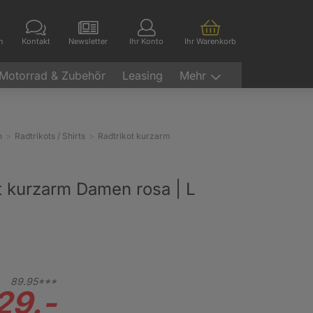
en
Kontakt
Newsletter
Ihr Konto
Ihr Warenkorb
Motorrad & Zubehör
Leasing
Mehr
n
Radtrikots / Shirts
Radtrikot kurzarm
t kurzarm Damen rosa | L
89.
95***
29.-