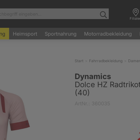
Filial
ung
Heimsport
Sportnahrung
Motorradbekleidung
Start
Fahrradbekleidung
Dame
Dynamics
Dolce HZ Radtriko
(40)
ArtNr.: 360035