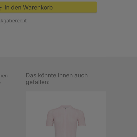
In den Warenkorb
ckgaberecht
Das könnte Ihnen auch
chen
gefallen:
e