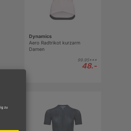
Dynamics
Aero Radtrikot kurzarm
Damen
99.
95***
48.-
keit
aturen
sform
de
ndes