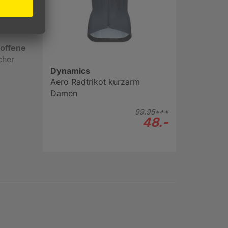
ff zu
 offene
cher
Dynamics
Aero Radtrikot kurzarm
Damen
99.
95***
48.-