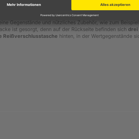
rt.
cht einzuschneiden und einen angenehmen Übergang von Sto
kleine Gegenstände und nützliches Zubehör, wie zum Beispiel
acke ist gesorgt, denn auf der Rückseite befinden sich
drei
ne Reißverschlusstasche
hinten, in der Wertgegenstände si