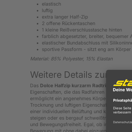
elastisch
luftig
extra langer Half-Zip
2 offene Rückentaschen
1 kleine Reißverschlusstasche hinten
farblich abgesetzter, breiter, bequemer
elastischer Bundabschluss mit Silikonin
sportive Passform - sitzt eng am Körper
Material: 85% Polyester, 15% Elastan
Weitere Details zum Bik
Das
Dolce Halfzip kurzarm Radtrikot
von
Dy
Eigenschaften, die das Radfahren noch angen
ermöglicht ein angenehmes Körperklima und ei
Trocknung und luftigen Eigenschaften des G
einer individuellen Belüftung und kann nach
steigen oder es bergauf schweißtreibend wir
und Bewegungsfreiheit. Egal, ob in der vorge
Bewegung mit ohne dabei einzuengen. Dabei 