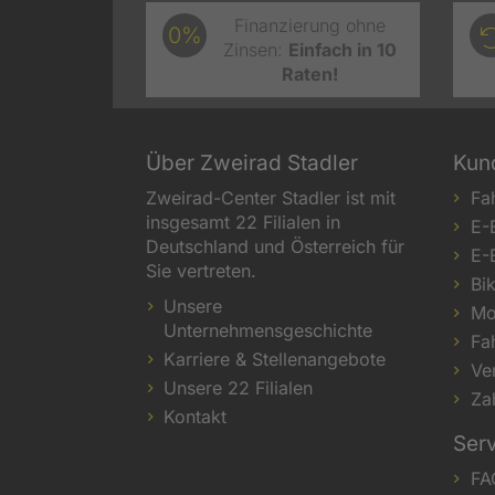
Finanzierung ohne
0%
Zinsen:
Einfach in 10
Raten!
Über Zweirad Stadler
Kun
Zweirad-Center Stadler ist mit
Fa
insgesamt 22 Filialen in
E-
Deutschland und Österreich für
E-
Sie vertreten.
Bi
Unsere
Mo
Unternehmensgeschichte
Fa
Karriere & Stellenangebote
Ve
Unsere 22 Filialen
Za
Kontakt
Ser
FA