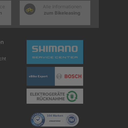
ice
Alle Informationen
n
zum Bikeleasing
en
cht