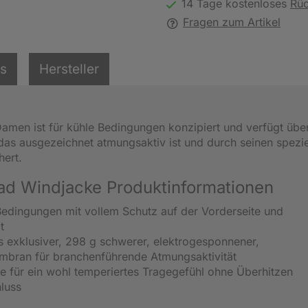
14 Tage kostenloses
Rü
Fragen zum Artikel
ls
Hersteller
Damen ist für kühle Bedingungen konzipiert und verfügt übe
das ausgezeichnet atmungsaktiv ist und durch seinen spezie
hert.
rad Windjacke Produktinformationen
 Bedingungen mit vollem Schutz auf der Vorderseite und
t
is exklusiver, 298 g schwerer, elektrogesponnener,
embran für branchenführende Atmungsaktivität
te für ein wohl temperiertes Tragegefühl ohne Überhitzen
luss