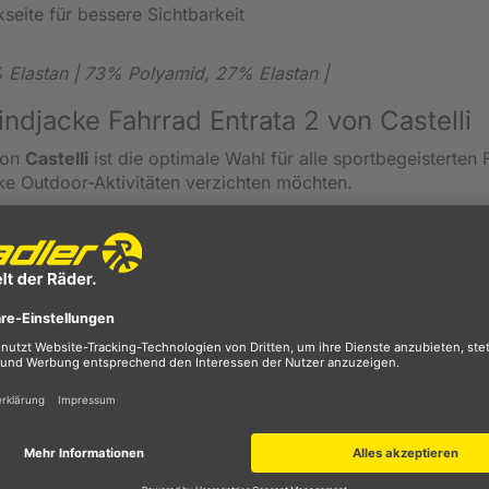
seite für bessere Sichtbarkeit
% Elastan | 73% Polyamid, 27% Elastan |
ndjacke Fahrrad Entrata 2 von Castelli
von
Castelli
ist die optimale Wahl für alle sportbegeisterten 
ike Outdoor-Aktivitäten verzichten möchten.
und dem innovativen Polartec AirCore bietet diese Jacke
rme. Die spezielle Stricktechnik ermöglicht es, Luft
 während gleichzeitig die Atmungsaktivität für ein trocken
nnen Ihre Sichtbarkeit bei schlechten Lichtverhältnissen er
erbessern.
 der Fahrt stehen Ihnen drei Rückentaschen zur Verfügung, i
auen können. Der
lange, leichtgängige YKK® Vislon®-
 und Ausziehen und bietet eine einfache und schnelle