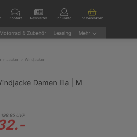
en
Kontakt
Newsletter
Ihr Konto
Ihr Warenkorb
Motorrad & Zubehör
Leasing
Mehr
n
Jacken
Windjacken
indjacke Damen lila | M
199.
95
UVP
32.-