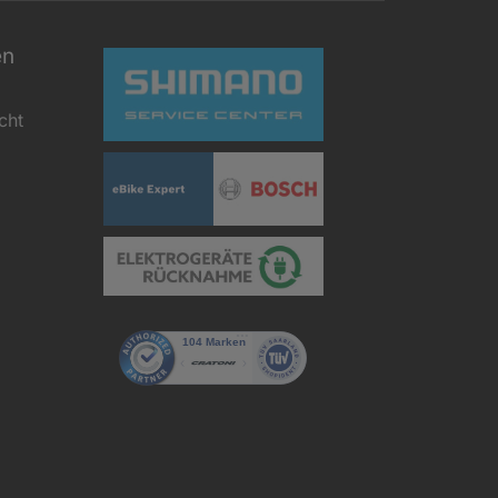
en
cht