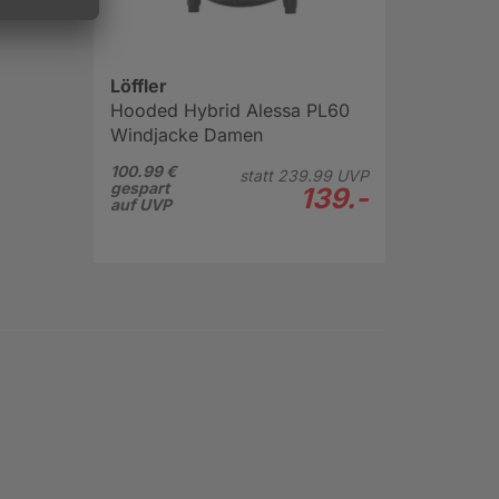
Löffler
Hooded Hybrid Alessa PL60
Windjacke Damen
100.99 €
statt
239.
99
UVP
gespart
139.-
auf UVP