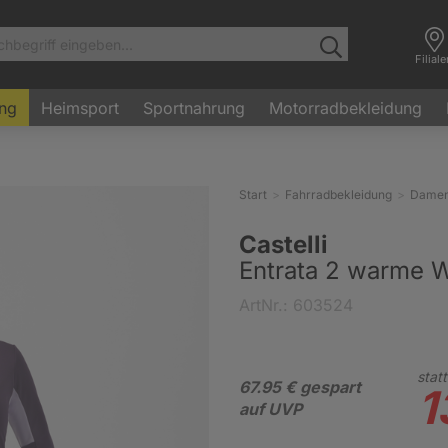
Filial
ung
Heimsport
Sportnahrung
Motorradbekleidung
Start
Fahrradbekleidung
Dame
Castelli
Entrata 2 warme W
ArtNr.: 603524
statt
67.95 € gespart
1
auf UVP