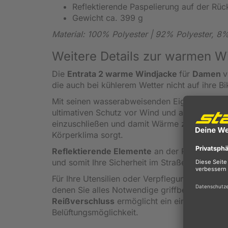
Reflektierende Paspelierung auf der Rück
Gewicht ca. 399 g
Material: 100% Polyester | 92% Polyester, 8
Weitere Details zur warmen Wi
Die
Entrata 2 warme Windjacke
für
Damen
die auch bei kühlerem Wetter nicht auf ihre B
Mit seinen wasserabweisenden Eigenschaften 
ultimativen Schutz vor Wind und angenehme Wä
einzuschließen und damit Wärme zu speichern,
Körperklima sorgt.
Reflektierende Elemente
an der Rückseite kö
und somit Ihre Sicherheit im Straßenverkehr v
Für Ihre Utensilien oder Verpflegung während
denen Sie alles Notwendige griffbereit verst
Reißverschluss
ermöglicht ein einfaches An-
Belüftungsmöglichkeit.