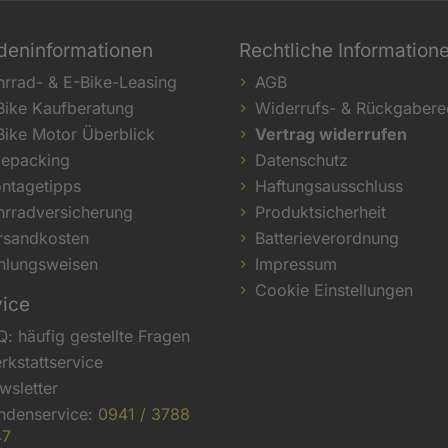
deninformationen
Rechtliche Information
hrrad- & E-Bike-Leasing
AGB
Bike Kaufberatung
Widerrufs- & Rückgabere
Bike Motor Überblick
Vertrag widerrufen
kepacking
Datenschutz
ntagetipps
Haftungsausschluss
hrradversicherung
Produktsicherheit
rsandkosten
Batterieverordnung
hlungsweisen
Impressum
Cookie Einstellungen
vice
Q: häufig gestellte Fragen
rkstattservice
wsletter
ndenservice:
0941 / 3788
47