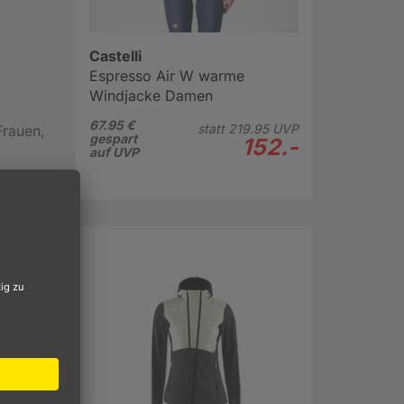
Castelli
Espresso Air W warme
Windjacke Damen
67.95 €
statt
219.
95
UVP
Frauen,
gespart
152.-
auf UVP
es
höhen
n