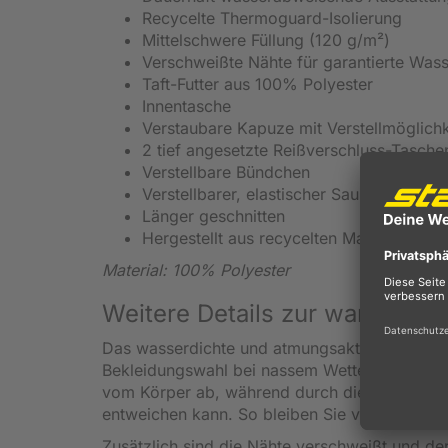
Recycelte Thermoguard-Isolierung
Mittelschwere Füllung (120 g/m²)
Verschweißte Nähte für garantierte Wass
Taft-Futter aus 100% Polyester
Innentasche
Verstaubare Kapuze mit Verstellmöglichk
2 tief angesetzte Reißverschluss-Tasche
Verstellbare Bündchen
Verstellbarer, elastischer Saumschnürzu
Länger geschnitten
Hergestellt aus recycelten Materialien
Material: 100% Polyester
Weitere Details zur warmen R
Das wasserdichte und atmungsaktive Isotexma
Bekleidungswahl bei nassem Wetter. Ihre
was
vom Körper ab, während durch die ausgezei
entweichen kann. So bleiben Sie von innen u
Zusätzlich sind die Nähte verschweißt und de