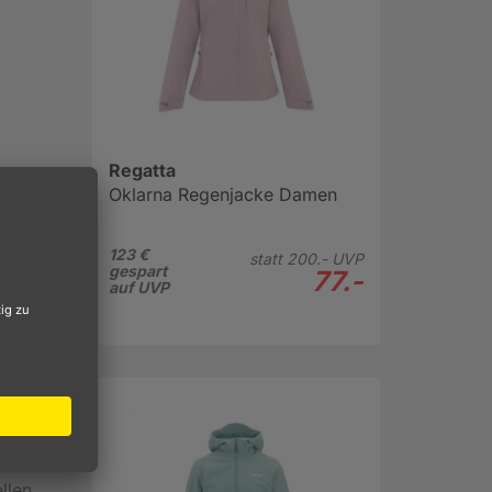
Regatta
Oklarna Regenjacke Damen
123 €
statt
200.-
UVP
gespart
77.-
auf UVP
richtige
sig
h außen
llen