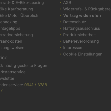
hrrad- & E-Bike-Leasing
AGB
Bike Kaufberatung
Widerrufs- & Rückgabere
Bike Motor Überblick
Vertrag widerrufen
kepacking
Datenschutz
ntagetipps
Haftungsausschluss
hrradversicherung
Produktsicherheit
rsandkosten
Batterieverordnung
hlungsweisen
Impressum
Cookie Einstellungen
vice
Q: häufig gestellte Fragen
rkstattservice
wsletter
ndenservice:
0941 / 3788
47