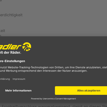
erdichtigkeit
eit
n
g
egenjacke Tamlin Fahrrad von Regatta
terial der
Tamlin Damen Regenjacke
von
Regatta
ist die 
serdichten
Eigenschaften halten Nässe und Regen zuverläs
chnete
Atmungsaktivität
lässt entstehende Feuchtigkeit nac
nd außen trocken.
r Frontreißverschluss wasserabweisend, damit an diesen Ste