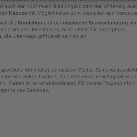
nd auch der Kopf muss nicht ungeschützt der Witterung aus
enen Kapuze
mit Möglichkeiten zum Verstellen und Verstaue
sich die
Bündchen
und der
elastische Saumschnürzug
vers
 anderem eine Innentasche, bieten Platz für Smartphone,
 die unterwegs griffbereit sein sollen.
r sportliche Aktivitäten bei nassem Wetter. Seine wasserdich
 innen und außen trocken, da entstehende Feuchtigkeit nac
ann. Zudem ist es windabweisend. Für besten Tragekomfort
tchgarne des Gewebes.