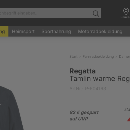
Filial
ung
Heimsport
Sportnahrung
Motorradbekleidung
Start
Fahrradbekleidung
Dame
Regatta
Tamlin warme Re
ArtNr.: P-604163
sta
82 € gespart
auf UVP