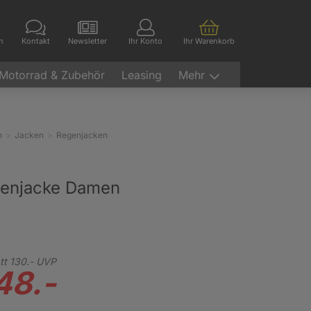
en
Kontakt
Newsletter
Ihr Konto
Ihr Warenkorb
Motorrad & Zubehör
Leasing
Mehr
n
Jacken
Regenjacken
genjacke Damen
tt
130.-
UVP
48.-