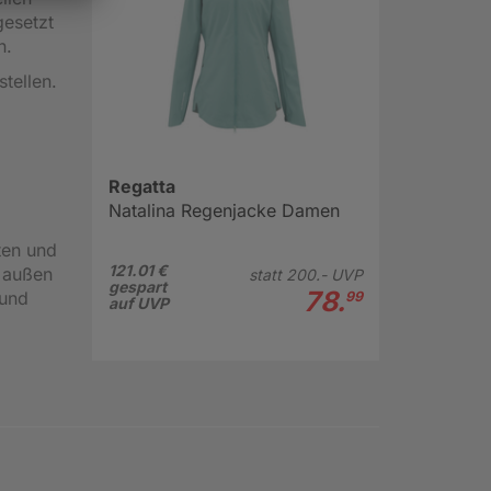
gesetzt
n.
tellen.
Regatta
Natalina Regenjacke Damen
ten und
121.01 €
h außen
statt
200.-
UVP
gespart
78.
 und
99
auf UVP