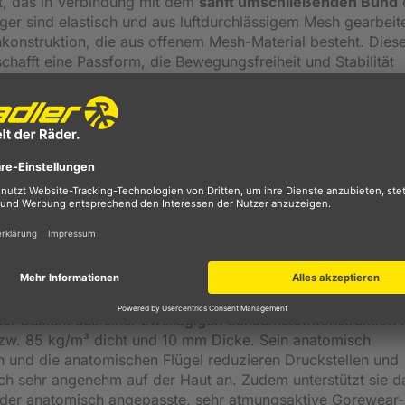
, das in Verbindung mit dem
sanft umschließenden Bund
ger sind elastisch und aus luftdurchlässigem Mesh gearbeite
konstruktion, die aus offenem Mesh-Material besteht. Dies
hafft eine Passform, die Bewegungsfreiheit und Stabilität
e Comfort 2.0 Sitzpolster
mit zweilagiger
 Zonen und partieller Perforierung: Es erhöht den Sitzkomf
hen Genitalbereich
vor dem Auskühlen zu bewahren, ist i
 Es schützt vor Kälte und Windchill, ohne zu überhitzen, u
tivität und Feuchtigkeitsableitung. Reflektierende Details
Fahrten in der Dämmerung oder Dunkelheit. Ob auf dem Ren
 triffst du die richtige Entscheidung für deine nächsten Ab
ster besteht aus einer zweilagigen Schaumstoffkonstruktion 
zw. 85 kg/m³ dicht und 10 mm Dicke. Sein anatomisch
n und die anatomischen Flügel reduzieren Druckstellen und
ich sehr angenehm auf der Haut an. Zudem unterstützt sie d
t der anatomisch angepasste, sehr atmungsaktive Gorewear