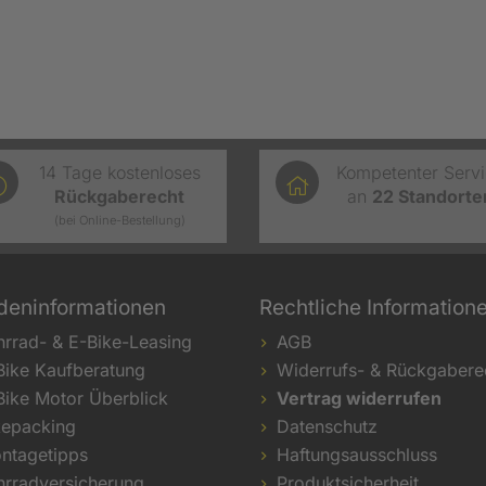
14 Tage kostenloses
Kompetenter Serv
Rückgaberecht
an
22
Standorte
(bei Online-Bestellung)
deninformationen
Rechtliche Information
hrrad- & E-Bike-Leasing
AGB
Bike Kaufberatung
Widerrufs- & Rückgabere
Bike Motor Überblick
Vertrag widerrufen
kepacking
Datenschutz
ntagetipps
Haftungsausschluss
hrradversicherung
Produktsicherheit