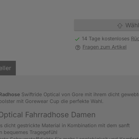
Wähle
14 Tage kostenloses
Rü
Fragen zum Artikel
eller
Radhose
Swiftride Optical von Gore mit ihrem dicht geweb
polster mit Gorewear Cup die perfekte Wahl.
e Optical Fahrradhose Damen
 dicht gestrickte Material in Kombination mit dem sanft
in bequemes Tragegefühl
sste Schaumstoffdichte für mehr Langlebigkeit und Komfort