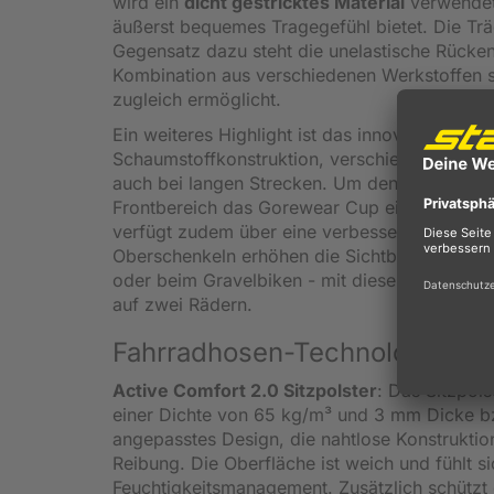
wird ein
dicht gestricktes Material
verwendet
äußerst bequemes Tragegefühl bietet. Die Trä
Gegensatz dazu steht die unelastische Rücken
Kombination aus verschiedenen Werkstoffen sc
zugleich ermöglicht.
Ein weiteres Highlight ist das innovative
Activ
Schaumstoffkonstruktion, verschieden dichten
auch bei langen Strecken. Um den
empfindlic
Frontbereich das Gorewear Cup eingearbeitet.
verfügt zudem über eine verbesserte Atmungsak
Oberschenkeln erhöhen die Sichtbarkeit bei 
oder beim Gravelbiken - mit dieser Trägerhose
auf zwei Rädern.
Fahrradhosen-Technologien
Active Comfort 2.0 Sitzpolster
: Das Sitzpol
einer Dichte von 65 kg/m³ und 3 mm Dicke b
angepasstes Design, die nahtlose Konstruktio
Reibung. Die Oberfläche ist weich und fühlt s
Feuchtigkeitsmanagement. Zusätzlich schütz