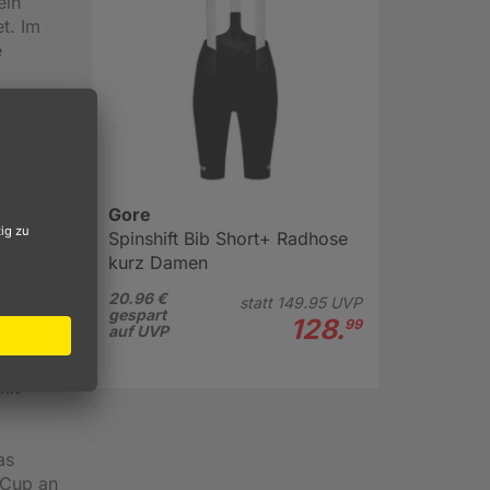
ein
t. Im
e
ort
m
nd
Gore
 an den
Spinshift Bib Short+ Radhose
nrad
kurz Damen
enteuer
20.96 €
statt
149.
95
UVP
gespart
128.
99
auf UVP
mit
as
-Cup an