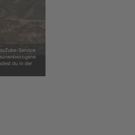
YouTube-Service
ersonenbezogene
ndest du in der