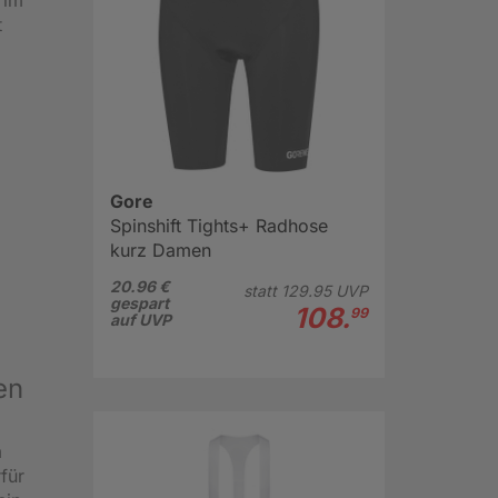
t
Gore
Spinshift Tights+ Radhose
kurz Damen
20.96 €
statt
129.
95
UVP
gespart
108.
99
auf UVP
en
m
für