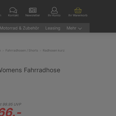
en
Kontakt
Newsletter
Ihr Konto
Ihr Warenkorb
Motorrad & Zubehör
Leasing
Mehr
n
Fahrradhosen / Shorts
Radhosen kurz
 Womens Fahrradhose
t
99.
95
UVP
66.-