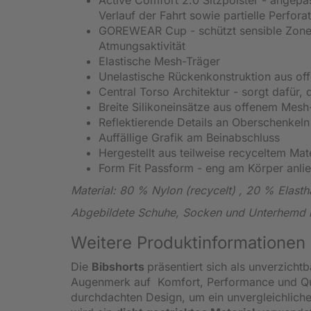
Verlauf der Fahrt sowie partielle Perfor
GOREWEAR Cup - schützt sensible Zonen
Atmungsaktivität
Elastische Mesh-Träger
Unelastische Rückenkonstruktion aus of
Central Torso Architektur - sorgt dafür, 
Breite Silikoneinsätze aus offenem Mesh
Reflektierende Details an Oberschenkeln
Auffällige Grafik am Beinabschluss
Hergestellt aus teilweise recyceltem Mate
Form Fit Passform - eng am Körper anlie
Material: 80 % Nylon (recycelt) , 20 % Elasth
Abgebildete Schuhe, Socken und Unterhemd n
Weitere Produktinformationen
Die
Bibshorts
präsentiert sich als unverzicht
Augenmerk auf Komfort, Performance und Quali
durchdachten Design, um ein unvergleichliche