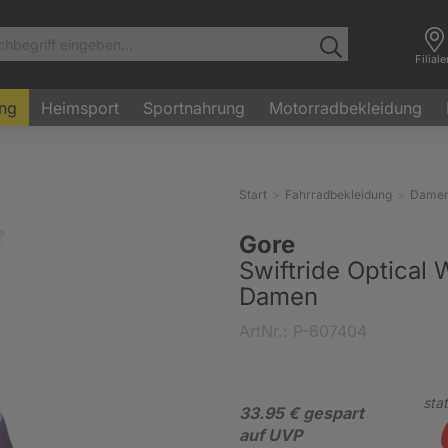
Filial
ung
Heimsport
Sportnahrung
Motorradbekleidung
Start
Fahrradbekleidung
Dame
Gore
Swiftride Optical
Damen
ArtNr.: P-607404
stat
33.95 € gespart
auf UVP