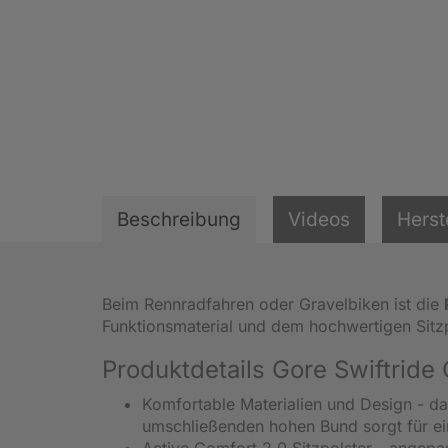
Beschreibung
Videos
Herst
Beim Rennradfahren oder Gravelbiken ist die
Funktionsmaterial und dem hochwertigen Sitz
Produktdetails Gore Swiftrid
Komfortable Materialien und Design - das
umschließenden hohen Bund sorgt für e
Active Comfort 2.0 Sitzpolster - angepa