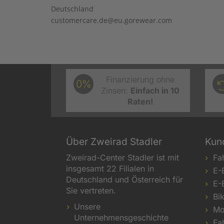
Deutschland
customercare.de@eu.gorewear.com
Finanzierung ohne
0%
Zinsen:
Einfach in 10
Raten!
Über Zweirad Stadler
Kun
Zweirad-Center Stadler ist mit
Fa
insgesamt 22 Filialen in
E-
Deutschland und Österreich für
E-
Sie vertreten.
Bi
Unsere
Mo
Unternehmensgeschichte
Fa