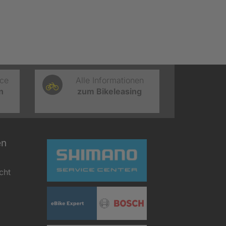
ice
Alle Informationen
n
zum Bikeleasing
en
cht