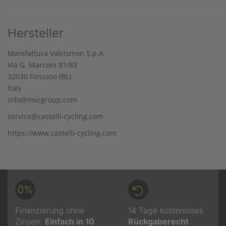
Hersteller
Manifattura Valcismon S.p.A.
Via G. Marconi 81/83
32030 Fonzaso (BL)
Italy
info@mvcgroup.com
service@castelli-cycling.com
https://www.castelli-cycling.com
0%
Finanzierung ohne
14 Tage kostenloses
Zinsen:
Einfach in 10
Rückgaberecht