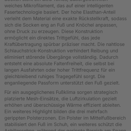
weiches Mikrofilament, das auf einer intelligenten
Fasertechnologie basiert. Der hohe Elasthan-Anteil
verleiht dem Material eine exakte Rückstellkraft, sodass
sich die Socken eng an Fuß und Knöchel anpassen,
ohne Druck zu erzeugen. Diese Konstruktion
ermöglicht ein direktes Trittgefühl, das jede
Kraftübertragung spürbar präziser macht. Die nahtlose
Schlauchstrick-Konstruktion verhindert Reibung und
eliminiert störende Übergänge vollständig. Dadurch
entsteht eine absolute Faltenfreiheit, die selbst bei
langen Ausfahrten oder hoher Trittfrequenz für ein
gleichbleibend ruhiges Tragegefühl sorgt. Die
enganliegende Passform unterstützt den Fuß gezielt.
Für ein ausgeglichenes Fußklima sorgen strategisch
platzierte Mesh-Einsätze, die Luftzirkulation gezielt
erhöhen und überschüssige Wärme effizient ableiten.
Ein weiteres Highlight bilden die drei mehrfach
gerippten Polsterzonen. Ein Polster im Mittelfußbereich
stabilisiert den Fuß im Schuh, ein weiteres schützt die
Achillessehne, während der gerippte Bereich am Spann