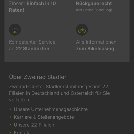
Zinsen:
Einfach in 10
Rückgaberecht
Raten!
(bei Online-Bestellung)
Kompetenter Service
Alle Informationen
an
22
Standorten
zum Bikeleasing
Über Zweirad Stadler
Zweirad-Center Stadler ist mit insgesamt 22
Filialen in Deutschland und Österreich für Sie
vertreten.
Unsere Unternehmensgeschichte
Karriere & Stellenangebote
Unsere 22 Filialen
Kontakt