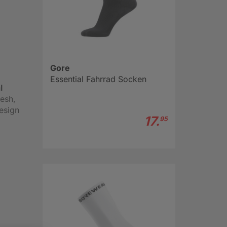
Gore
Essential Fahrrad Socken
l
esh,
esign
17.
95