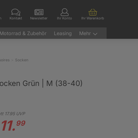
en
Kontakt
Newsletter
Ihr Konto
Ihr Warenkorb
Motorrad & Zubehör
Leasing
Mehr
oires
Socken
socken Grün | M (38-40)
tt
17.
95
UVP
11.
99