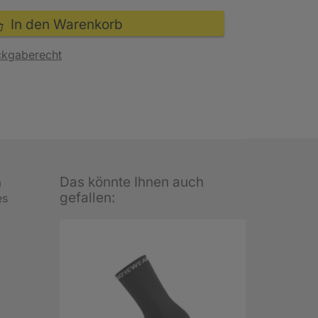
In den Warenkorb
ckgaberecht
Das könnte Ihnen auch
m
gefallen:
es