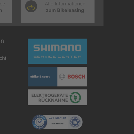
ice
Alle Informationen
n
zum Bikeleasing
en
cht