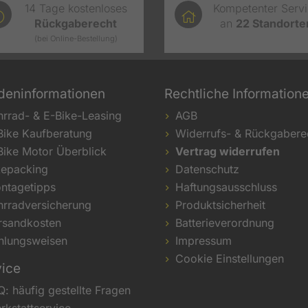
14 Tage kostenloses
Kompetenter Serv
Rückgaberecht
an
22
Standorte
(bei Online-Bestellung)
deninformationen
Rechtliche Information
hrrad- & E-Bike-Leasing
AGB
Bike Kaufberatung
Widerrufs- & Rückgabere
Bike Motor Überblick
Vertrag widerrufen
kepacking
Datenschutz
ntagetipps
Haftungsausschluss
hrradversicherung
Produktsicherheit
rsandkosten
Batterieverordnung
hlungsweisen
Impressum
Cookie Einstellungen
vice
Q: häufig gestellte Fragen