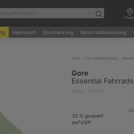
Filial
ung
Heimsport
Sportnahrung
Motorradbekleidung
Start
Fahrradbekleidung
Access
Gore
Essential Fahrrad
ArtNr.: 607415
sta
33 % gespart
auf UVP