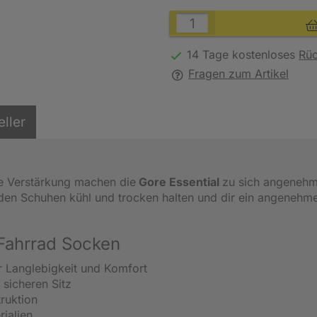
14 Tage kostenloses
Rü
Fragen zum Artikel
eller
le Verstärkung machen die
Gore Essential
zu sich angeneh
n den Schuhen kühl und trocken halten und dir ein angenehm
 Fahrrad Socken
r Langlebigkeit und Komfort
sicheren Sitz
ruktion
rialien