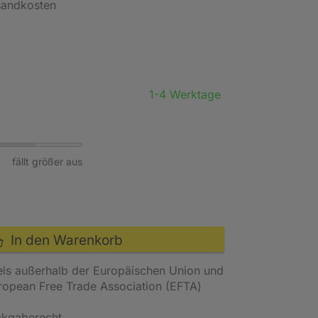
rsandkosten
1-4 Werktage
fällt größer aus
In den Warenkorb
els außerhalb der Europäischen Union und
uropean Free Trade Association (EFTA)
ckgaberecht