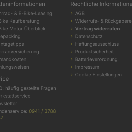
deninformationen
Rechtliche Information
hrrad- & E-Bike-Leasing
AGB
Bike Kaufberatung
Widerrufs- & Rückgabere
Bike Motor Überblick
Vertrag widerrufen
kepacking
Datenschutz
ntagetipps
Haftungsausschluss
hrradversicherung
Produktsicherheit
rsandkosten
Batterieverordnung
hlungsweisen
Impressum
Cookie Einstellungen
vice
Q: häufig gestellte Fragen
rkstattservice
wsletter
ndenservice:
0941 / 3788
47