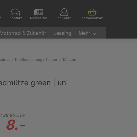
en
Kontakt
Newsletter
Ihr Konto
Ihr Warenkorb
Motorrad & Zubehör
Leasing
Mehr
oires
Kopfbedeckung / Tücher
Mützen
admütze green | uni
t
29.
95
UVP
8.-