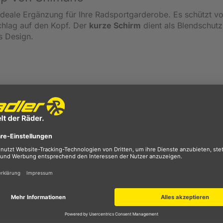
 ideale Ergänzung für Ihre Radsportgarderobe. Es schützt vo
chlag auf den Kopf. Der
kurze Schirm
dient als Blendschutz
es Design.