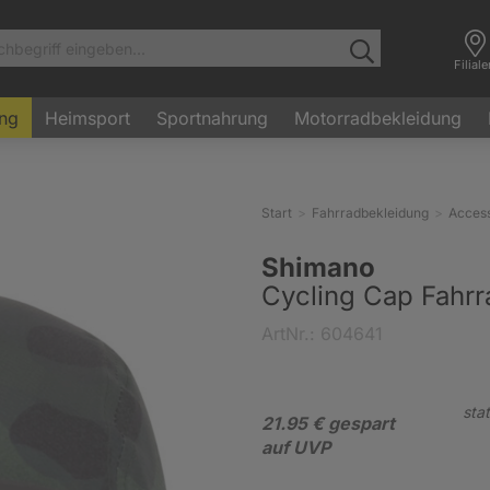
Filial
ung
Heimsport
Sportnahrung
Motorradbekleidung
Start
Fahrradbekleidung
Access
Shimano
Cycling Cap Fahrr
ArtNr.: 604641
stat
21.95 € gespart
auf UVP