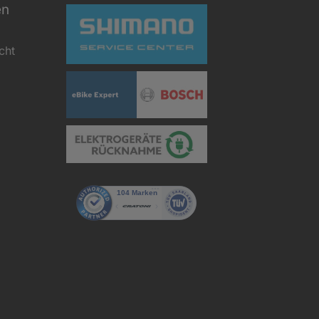
en
cht