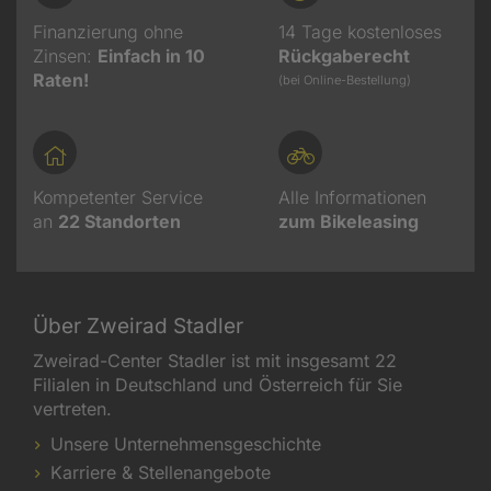
Finanzierung ohne
14 Tage kostenloses
Zinsen:
Einfach in 10
Rückgaberecht
Raten!
(bei Online-Bestellung)
Kompetenter Service
Alle Informationen
an
22
Standorten
zum Bikeleasing
Über Zweirad Stadler
Zweirad-Center Stadler ist mit insgesamt 22
Filialen in Deutschland und Österreich für Sie
vertreten.
Unsere Unternehmensgeschichte
Karriere & Stellenangebote