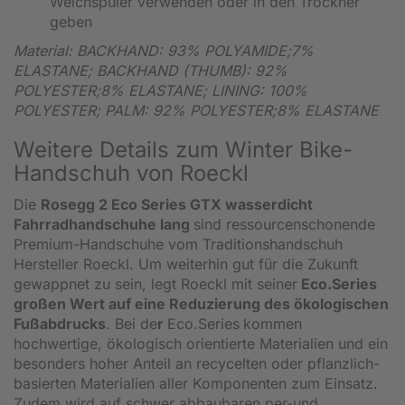
Weichspüler verwenden oder in den Trockner
geben
Material:
BACKHAND: 93% POLYAMIDE;7%
ELASTANE; BACKHAND (THUMB): 92%
POLYESTER;8% ELASTANE; LINING: 100%
POLYESTER; PALM: 92% POLYESTER;8% ELASTANE
Weitere Details zum Winter Bike-
Handschuh von Roeckl
Die
Rosegg 2 Eco Series GTX wasserdicht
Fahrradhandschuhe lang
sind ressourcenschonende
Premium-Handschuhe vom Traditionshandschuh
Hersteller Roeckl. Um weiterhin gut für die Zukunft
gewappnet zu sein, legt Roeckl mit seiner
Eco.Series
großen Wert auf eine Reduzierung des ökologischen
Fußabdrucks
. Bei de
r
Eco.Series
kommen
hochwertige, ökologisch orientierte Materialien und ein
besonders hoher Anteil an recycelten oder pflanzlich-
basierten Materialien aller Komponenten zum Einsatz.
Zudem wird auf schwer abbaubaren per-und