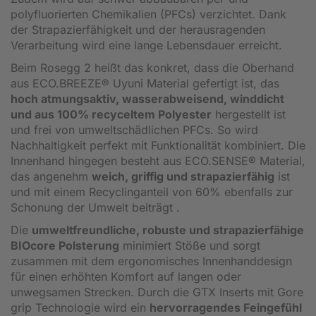
polyfluorierten Chemikalien (PFCs) verzichtet. Dank
der Strapazierfähigkeit und der herausragenden
Verarbeitung wird eine lange Lebensdauer erreicht.
Beim Rosegg 2 heißt das konkret, dass die Oberhand
aus ECO.BREEZE® Uyuni Material gefertigt ist, das
hoch atmungsaktiv, wasserabweisend, winddicht
und aus 100% recyceltem Polyester
hergestellt ist
und frei von umweltschädlichen PFCs. So wird
Nachhaltigkeit perfekt mit Funktionalität kombiniert. Die
Innenhand hingegen besteht aus ECO.SENSE® Material,
das angenehm
weich, griffig und strapazierfähig
ist
und mit einem Recyclinganteil von 60% ebenfalls zur
Schonung der Umwelt beiträgt .
Die
umweltfreundliche, robuste und strapazierfähige
BIOcore Polsterung
minimiert Stöße und sorgt
zusammen mit dem ergonomisches Innenhanddesign
für einen erhöhten Komfort auf langen oder
unwegsamen Strecken. Durch die GTX Inserts mit Gore
grip Technologie wird ein
hervorragendes Feingefühl