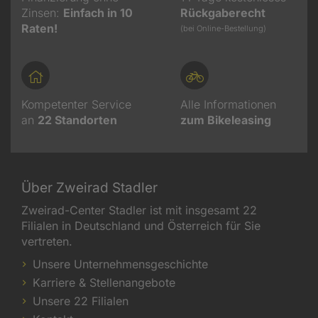
Zinsen:
Einfach in 10
Rückgaberecht
Raten!
(bei Online-Bestellung)
Kompetenter Service
Alle Informationen
an
22
Standorten
zum Bikeleasing
Über Zweirad Stadler
Zweirad-Center Stadler ist mit insgesamt 22
Filialen in Deutschland und Österreich für Sie
vertreten.
Unsere Unternehmensgeschichte
Karriere & Stellenangebote
Unsere 22 Filialen