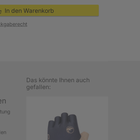
In den Warenkorb
ckgaberecht
Das könnte Ihnen auch
gefallen:
en
ftung
den