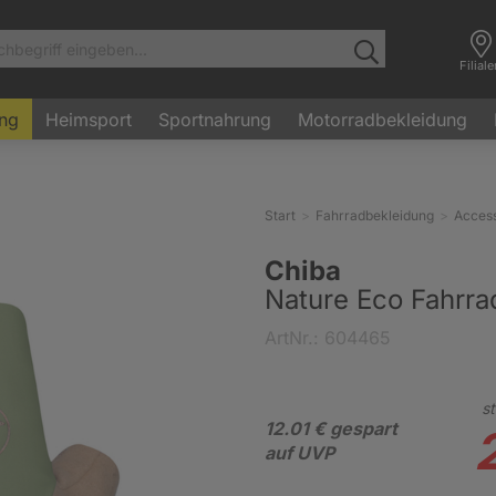
Filial
ung
Heimsport
Sportnahrung
Motorradbekleidung
Start
Fahrradbekleidung
Access
Chiba
Nature Eco Fahrra
ArtNr.: 604465
st
12.01 € gespart
auf UVP