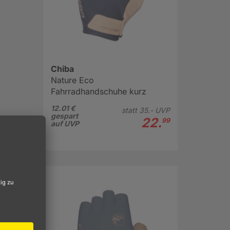
Chiba
Nature Eco
Fahrradhandschuhe kurz
12.01 €
statt
35.-
UVP
gespart
22.
99
auf UVP
gefühl
ng, die