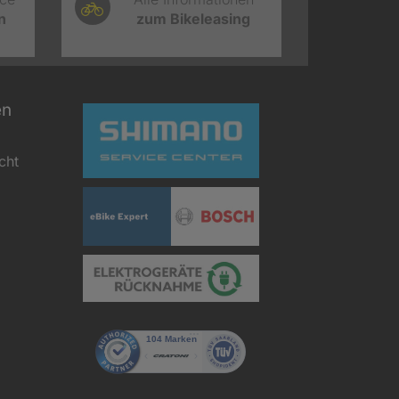
n
zum Bikeleasing
en
cht