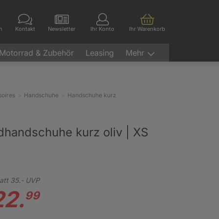
en
Kontakt
Newsletter
Ihr Konto
Ihr Warenkorb
Motorrad & Zubehör
Leasing
Mehr
oires
Handschuhe
Handschuhe kurz
dhandschuhe kurz oliv | XS
att
35.-
UVP
22.
99