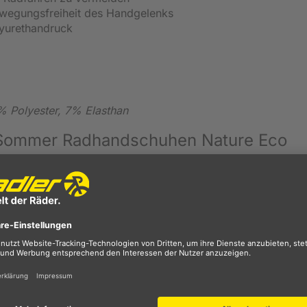
wegungsfreiheit des Handgelenks
lyurethandruck
 Polyester, 7% Elasthan
ommer Radhandschuhen Nature Eco
hiba sind Ihr perfekter Begleiter beim Radfahren, um mehr
ecyceltem Mikrofaser gefertigt, um optimalen Halt und
isten zu können. Außerdem kommt zum Schutz vor Taubheits
al Tunnel Protection System zum Einsatz, eine Gelpolsteru
iert. Der Bund ist für eine verbesserte Passform und
raktisch sind die An- und Ausziehhilfe. Im Sinne einer
aus Natur Latex und die Logos aus kork statt Silikon- oder