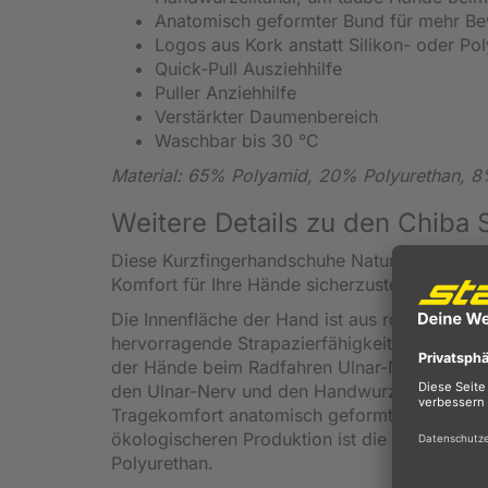
Anatomisch geformter Bund für mehr Be
Logos aus Kork anstatt Silikon- oder Po
Quick-Pull Ausziehhilfe
Puller Anziehhilfe
Verstärkter Daumenbereich
Waschbar bis 30 °C
Material:
65% Polyamid, 20% Polyurethan, 8%
Weitere Details zu den Chiba
S
Diese Kurzfingerhandschuhe Nature Eco von C
Komfort für Ihre Hände sicherzustellen.
Die Innenfläche der Hand ist aus robustem, r
hervorragende Strapazierfähigkeit gewährle
der Hände beim Radfahren Ulnar-Nerve & Carp
den Ulnar-Nerv und den Handwurzelkanal reduz
Tragekomfort anatomisch geformt. Besonders p
ökologischeren Produktion ist die Polsterung 
Polyurethan.