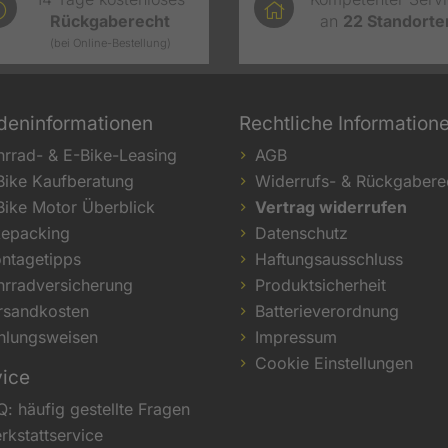
Rückgaberecht
an
22
Standorte
(bei Online-Bestellung)
deninformationen
Rechtliche Information
hrrad- & E-Bike-Leasing
AGB
Bike Kaufberatung
Widerrufs- & Rückgabere
Bike Motor Überblick
Vertrag widerrufen
kepacking
Datenschutz
ntagetipps
Haftungsausschluss
hrradversicherung
Produktsicherheit
rsandkosten
Batterieverordnung
hlungsweisen
Impressum
Cookie Einstellungen
vice
Q: häufig gestellte Fragen
rkstattservice