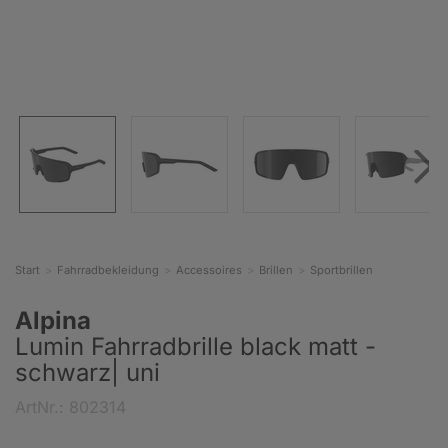
Start
Fahrradbekleidung
Accessoires
Brillen
Sportbrillen
Alpina
Lumin Fahrradbrille black matt -
schwarz| uni
ArtNr.: 802314