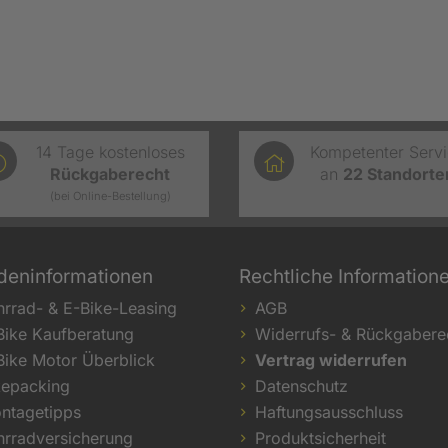
14 Tage kostenloses
Kompetenter Serv
Rückgaberecht
an
22
Standorte
(bei Online-Bestellung)
deninformationen
Rechtliche Information
hrrad- & E-Bike-Leasing
AGB
Bike Kaufberatung
Widerrufs- & Rückgabere
Bike Motor Überblick
Vertrag widerrufen
kepacking
Datenschutz
ntagetipps
Haftungsausschluss
hrradversicherung
Produktsicherheit