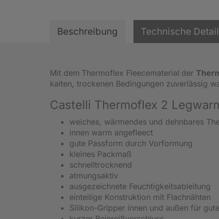
Beschreibung
Technische Detai
Mit dem
Thermoflex Fleecematerial
der
Therm
kalten, trockenen Bedingungen zuverlässig 
Castelli Thermoflex 2 Legwa
weiches, wärmendes und dehnbares The
innen warm angefleect
gute Passform durch Vorformung
kleines Packmaß
schnelltrocknend
atmungsaktiv
ausgezeichnete Feuchtigkeitsableitung
einteilige Konstruktion mit Flachnähten
Silikon-Gripper innen und außen für gute
kurzer Beinreißverschluss