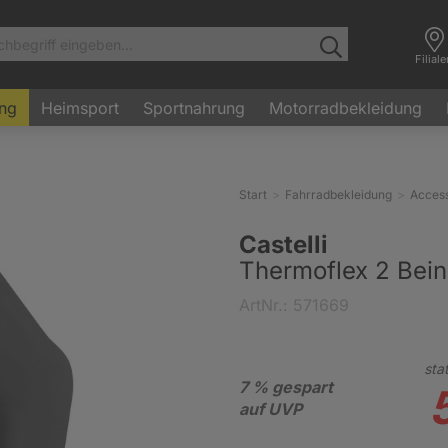
Filial
ung
Heimsport
Sportnahrung
Motorradbekleidung
Start
Fahrradbekleidung
Access
Castelli
Thermoflex 2 Bein
ArtNr.: 571669
stat
7 % gespart
auf UVP