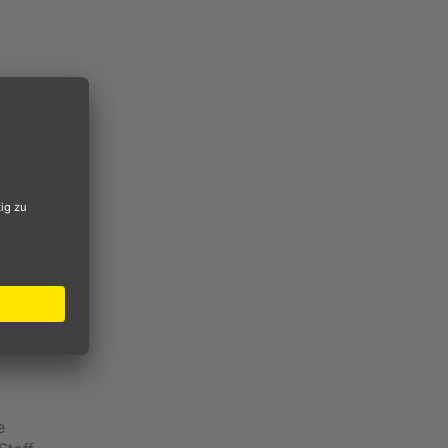
en und
ll
nge
en.
en.
 auf
treifen
e