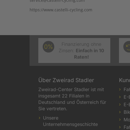
service@castelli-cycling.com
https://www.castelli-cycling.com
Finanzierung ohne
0%
Zinsen:
Einfach in 10
Raten!
Über Zweirad Stadler
Kun
Zweirad-Center Stadler ist mit
Fa
insgesamt 22 Filialen in
E-
Deutschland und Österreich für
E-
Sie vertreten.
Bi
Unsere
Mo
Unternehmensgeschichte
Fa