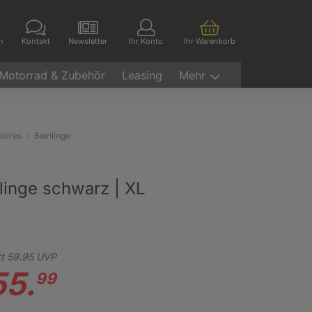
en
Kontakt
Newsletter
Ihr Konto
Ihr Warenkorb
Motorrad & Zubehör
Leasing
Mehr
oires
Beinlinge
linge schwarz | XL
t
59.
95
UVP
55.
99