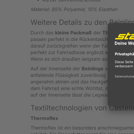
Material: 85% Polyamid, 15% Elasthan
Weitere Details zu den Beinli
Durch das
kleine Packmaß
der
Thermoflex B
passen perfekt in die Rückentaschen oder in
darauf zurückgreifen wenn der Fahrtwind plöt
perfekt zur Fahrradhose ergänzt werden, um 
Wenn es sich draußen langsam aufheizt - einf
Auf der Innenseite der
Beinlinge
wärmt das
F
anfallende Flüssigkeit zuverlässig nach auße
angenehm atmen und das Hautgefühl ist trocken
dem Fahrrad eine echte Wohltat, denn dadurc
auf der Innenseite lässt die Legwarmer nicht v
Textiltechnologien von Castelli
Thermoflex
Thermoflex ist ein besonders anschmiegsame