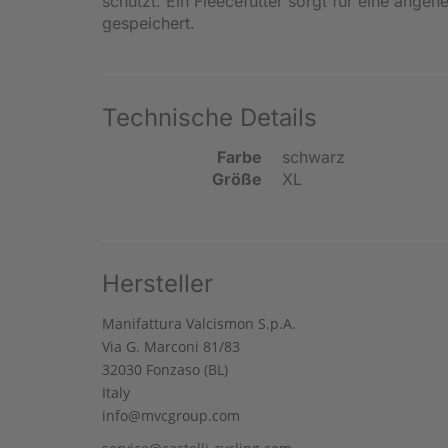
schützt. Ein Fleecefutter sorgt für eine ange
gespeichert.
Technische Details
Farbe
schwarz
Größe
XL
Hersteller
Manifattura Valcismon S.p.A.
Via G. Marconi 81/83
32030 Fonzaso (BL)
Italy
info@mvcgroup.com