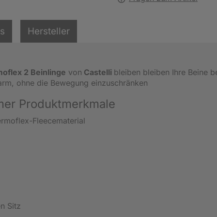
ls
Hersteller
oflex 2 Beinlinge
von
Castelli
bleiben bleiben Ihre Beine b
warm, ohne die Bewegung einzuschränken
rmer Produktmerkmale
rmoflex-Fleecematerial
n Sitz