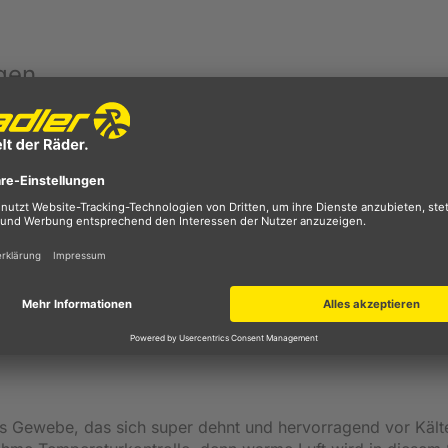
ngen
einlinge
von
Castelli
lassen sich diese klein zusammenroll
 das Fahrradgepäck. Somit kann man bei Bedarf immer schne
zlich abkühlt. Bei kühlen Temperaturen können diese Beinli
bei dem noch kaltem Fahrtwind den Körper nicht auszukühl
ach die Beinlinge ausziehen und in die Rückentaschen steck
leecematerial
den Körper und transportiert gleichzeitig die
n. Bei anstrengenden Fahrradtouren kann die Haut trotzdem
. Der vorgeformte Schnitt ist vor allem in der Sitzposition
h kann man sich noch unbeschwerter bewegen. Ein Silikons
errutschen und sorgt für einen festen Halt.
s Gewebe, das sich super dehnt und hervorragend vor Kält