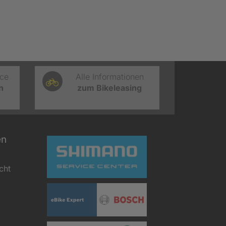
ice
Alle Informationen
n
zum Bikeleasing
en
cht