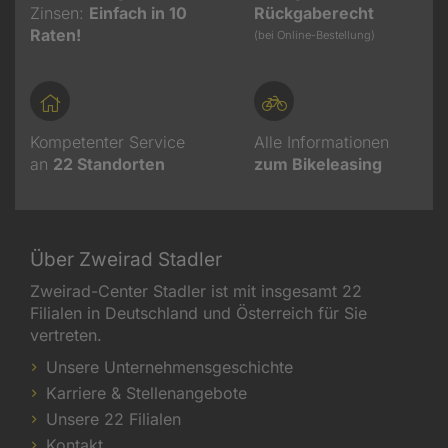
Zinsen:
Einfach in 10
Rückgaberecht
Raten!
(bei Online-Bestellung)
Kompetenter Service
Alle Informationen
an
22
Standorten
zum Bikeleasing
Über Zweirad Stadler
Zweirad-Center Stadler ist mit insgesamt 22
Filialen in Deutschland und Österreich für Sie
vertreten.
Unsere Unternehmensgeschichte
Karriere & Stellenangebote
Unsere 22 Filialen
Kontakt