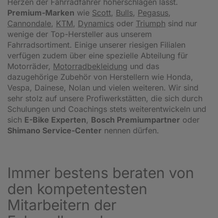
Herzen der Fahrradfahrer höherschlagen lässt.
Premium-Marken
wie
Scott
,
Bulls
,
Pegasus
,
Cannondale
,
KTM
,
Dynamics
oder
Triumph
sind nur
wenige der Top-Hersteller aus unserem
Fahrradsortiment. Einige unserer riesigen Filialen
verfügen zudem über eine spezielle Abteilung für
Motorräder,
Motorradbekleidung
und das
dazugehörige Zubehör von Herstellern wie Honda,
Vespa, Dainese, Nolan und vielen weiteren. Wir sind
sehr stolz auf unsere Profiwerkstätten, die sich durch
Schulungen und Coachings stets weiterentwickeln und
sich
E-Bike Experten
,
Bosch Premiumpartner
oder
Shimano Service-Center
nennen dürfen.
Immer bestens beraten von
den kompetentesten
Mitarbeitern der