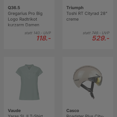
Q36.5
Triumph
Gregarius Pro Big
Toshi RT Cityrad 28"
Logo Radtrikot
creme
kurzarm Damen
statt
140.-
UVP
statt
749.-
UVP
118.-
529.-
Vaude
Casco
Yaras SL II T-Shirt
Roadster Plus City-