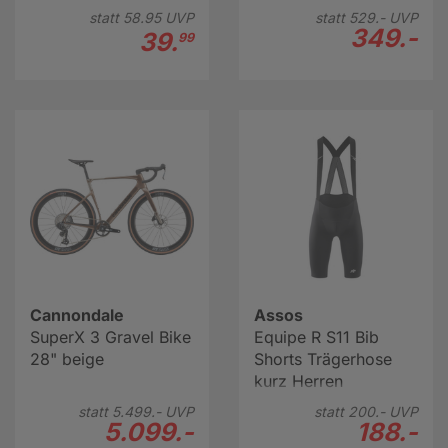
Reifen 28"
statt
58.
95
UVP
statt
529.-
UVP
349.-
39.
99
Cannondale
Assos
SuperX 3 Gravel Bike
Equipe R S11 Bib
28" beige
Shorts Trägerhose
kurz Herren
statt
5.499.-
UVP
statt
200.-
UVP
5.099.-
188.-