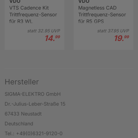
VDO
VDO
VTS Cadence Kit
Magnetless CAD
Trittfrequenz-Sensor
Trittfrequenz-Sensor
für R3 WL
für R5 GPS
statt
32.
95
UVP
statt
37.
95
UVP
14.
19.
99
99
Hersteller
SIGMA-ELEKTRO GmbH
Dr.-Julius-Leber-Straße 15
67433 Neustadt
Deutschland
Tel.: +49(0)6321-9120-0