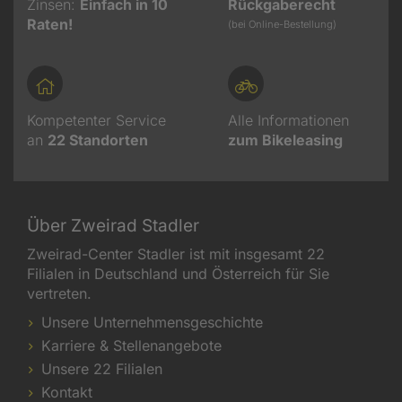
Zinsen:
Einfach in 10
Rückgaberecht
Raten!
(bei Online-Bestellung)
Kompetenter Service
Alle Informationen
an
22
Standorten
zum Bikeleasing
Über Zweirad Stadler
Zweirad-Center Stadler ist mit insgesamt 22
Filialen in Deutschland und Österreich für Sie
vertreten.
Unsere Unternehmensgeschichte
Karriere & Stellenangebote
Unsere 22 Filialen
Kontakt