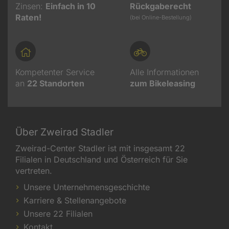
Zinsen:
Einfach in 10
Rückgaberecht
Raten!
(bei Online-Bestellung)
Kompetenter Service
Alle Informationen
an
22
Standorten
zum Bikeleasing
Über Zweirad Stadler
Zweirad-Center Stadler ist mit insgesamt 22
Filialen in Deutschland und Österreich für Sie
vertreten.
Unsere Unternehmensgeschichte
Karriere & Stellenangebote
Unsere 22 Filialen
Kontakt