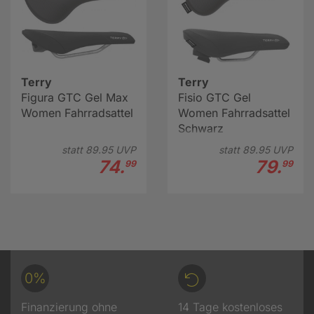
Terry
Terry
Figura GTC Gel Max
Fisio GTC Gel
Women Fahrradsattel
Women Fahrradsattel
Schwarz
statt
89.
95
UVP
statt
89.
95
UVP
74.
79.
99
99
0%
Finanzierung ohne
14 Tage kostenloses