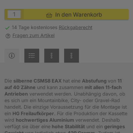
In den Warenkorb
14 Tage kostenloses
Rückgaberecht
Fragen zum Artikel
Die
silberne CSMS8 EAX
hat eine
Abstufung
von
11
auf 40 Zähne
und kann zusammen
mit allen 11-fach
Antrieben
verwendet werden. Unabhängig davon, ob
es sich um ein Mountainbike, City- oder Gravel-Rad
handelt. Die einzige Voraussetzung für die Montage ist
ein
HG Freilaufkörper
. Für die Produktion der Kassette
wird
hochwertiges Aluminium
verwendet. Deshalb
verfügt sie über eine
hohe Stabilität
und ein
geringes
Gewicht
von lediglich etwa
429 Gramm
. Zudem ist