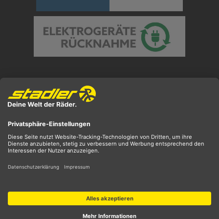
Preisangaben inkl. gesetzl. MwSt. und zzgl.
Versandkosten
** ehemaliger UVP
*** Preis entspricht unserem Markteinführungspreis