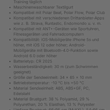
Training täglich
Maschinenwaschbarer Textilgurt
Kompatibel mit Polar Beat, Polar Flow, Polar Club
Kompatibel mit verschiedenen Drittanbieter-Apps
wie z. B. Strava, Runtastic, Endomondo u. v. m.
Kompatibel mit ANT+-Geräten wie Sportuhren,
Fitnessgeräten und Fahrradcomputern
Kompatibilität: iOS-Mobilgeräte iPhone 5s und
höher, mit iOS 12 oder höher; Android-
Mobilgeräte mit Bluetooth-4.0-Funktion sowie
Android 6.0 oder höher
Batterietyp: CR 2025
Wasserbeständigkeit: ‎30 m (zum Schwimmen
geeignet)
Größe der Sendeeinheit: 34 x 65 x 10 mm
Betriebstemperatur: -10 °C bis +50 °C
Material Sendeeinheit: ABS, ABS+GF, PC,
Edelstahl
Material Brustgurt: 38 % Polyamid, 29 %
Polyurethan, 20 % Elasthan, 13 % Polyester
Umfang Brustgurt: 66-95 cm (M-XXL), 54-66 cm