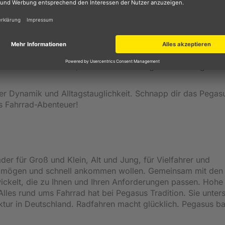
o SL Disc LTD ideal?
ntspannt an den Staus vorbei und verlass dich auf ein
nende das Umland, nimm steile Anstiege mit Leichtigkeit 
her Dynamik und Alltagstauglichkeit. Schnapp dir das Pegas
es Fahrrad-Abenteuer!
er für Groß und Klein, Alt und Jung, für Vielfahrer und
m mögen und schnell ankommen wollen. Gemeinsam mit den
ckelt, die zu Ihnen und Ihren Anforderungen passen. Hohe
 Alles rund ums Fahrrad hat bei Pegasus Tradition. Sie unter
ktur in Deutschland. Radfahren macht glücklich. Pegasus ba