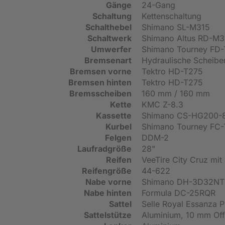
Gänge
24-Gang
Schaltung
Kettenschaltung
Schalthebel
Shimano SL-M315
Schaltwerk
Shimano Altus RD-M3
Umwerfer
Shimano Tourney FD
Bremsenart
Hydraulische Scheib
Bremsen vorne
Tektro HD-T275
Bremsen hinten
Tektro HD-T275
Bremsscheiben
160 mm / 160 mm
Kette
KMC Z-8.3
Kassette
Shimano CS-HG200-8
Kurbel
Shimano Tourney FC
Felgen
DDM-2
Laufradgröße
28"
Reifen
VeeTire City Cruz mit 
Reifengröße
44-622
Nabe vorne
Shimano DH-3D32NT
Nabe hinten
Formula DC-25RQR
Sattel
Selle Royal Essanza P
Sattelstütze
Aluminium, 10 mm Off