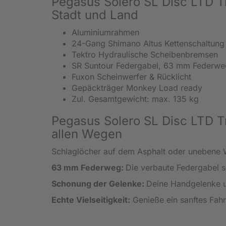
Pegasus Solero SL Disc LTD Tre
Stadt und Land
Aluminiumrahmen
24-Gang Shimano Altus Kettenschaltung
Tektro Hydraulische Scheibenbremsen
SR Suntour Federgabel, 63 mm Federwe
Fuxon Scheinwerfer & Rücklicht
Gepäckträger Monkey Load ready
Zul. Gesamtgewicht: max. 135 kg
Pegasus Solero SL Disc LTD T
allen Wegen
Schlaglöcher auf dem Asphalt oder unebene 
63 mm Federweg:
Die verbaute Federgabel 
Schonung der Gelenke:
Deine Handgelenke u
Echte Vielseitigkeit:
Genieße ein sanftes Fahr