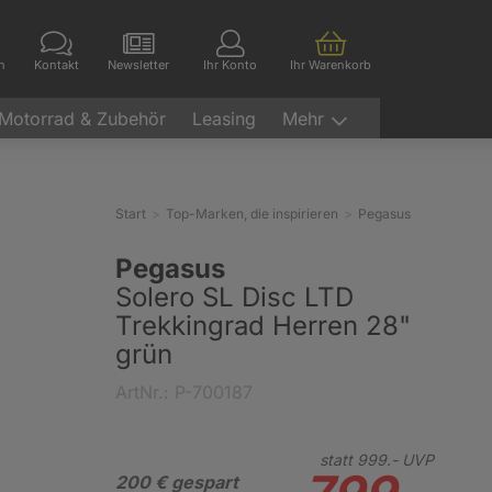
en
Kontakt
Newsletter
Ihr Konto
Ihr Warenkorb
Motorrad & Zubehör
Leasing
Mehr
Start
Top-Marken, die inspirieren
Pegasus
Pegasus
Solero SL Disc LTD
Trekkingrad Herren 28"
grün
ArtNr.: P-700187
statt
999.-
UVP
200 € gespart