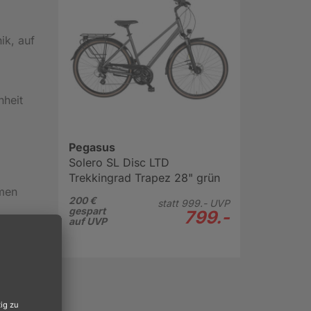
ik, auf
nheit
Pegasus
Solero SL Disc LTD
Trekkingrad Trapez 28" grün
rmen
200 €
statt
999.-
UVP
gespart
799.-
auf UVP
-Set