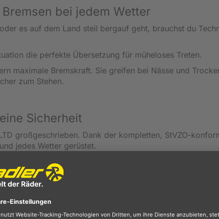
e Bremsen bei jedem Wetter
der es auf dem Land steil bergauf geht, brauchst du Techn
Situation die perfekte Übersetzung für müheloses Treten.
ern maximale Bremskraft. Sie greifen bei Nässe und Trocke
icher zum Stehen.
eine Sicherheit
c LTD großgeschrieben. Dank der kompletten, StVZO-konfo
 und jedes Wetter gerüstet.
en werden, selbst auf unbeleuchteten Landstraßen.
nd Regenwasser verlässlich von deiner Kleidung fern.
:
Transportiert deine Einkaufstaschen oder das Packtaschen