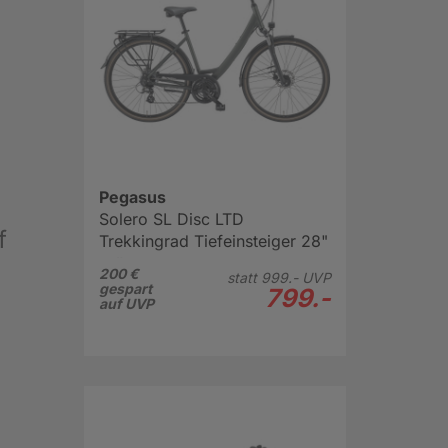
Pegasus
Solero SL Disc LTD
f
Trekkingrad Tiefeinsteiger 28"
grün
200 €
statt
999.-
UVP
gespart
799.-
auf UVP