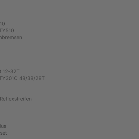
10
-TY510
enbremsen
 12-32T
-TY301C 48/38/28T
Reflexstreifen
lus
set