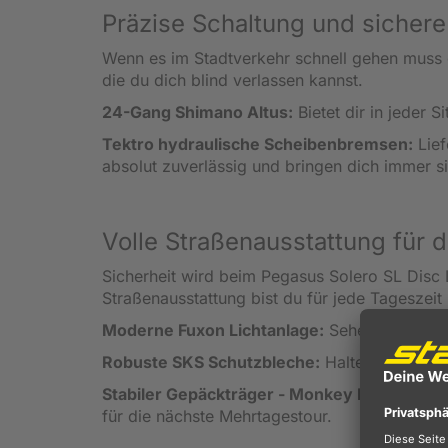
Präzise Schaltung und sicher
Wenn es im Stadtverkehr schnell gehen muss o
die du dich blind verlassen kannst.
24-Gang Shimano Altus:
Bietet dir in jeder 
Tektro hydraulische Scheibenbremsen:
Lief
absolut zuverlässig und bringen dich immer s
Volle Straßenausstattung für d
Sicherheit wird beim Pegasus Solero SL Dis
Straßenausstattung bist du für jede Tageszeit
Moderne Fuxon Lichtanlage:
Sehen und geseh
Robuste SKS Schutzbleche:
Halten Schmutz u
Stabiler Gepäckträger - Monkey Load ready
für die nächste Mehrtagestour.