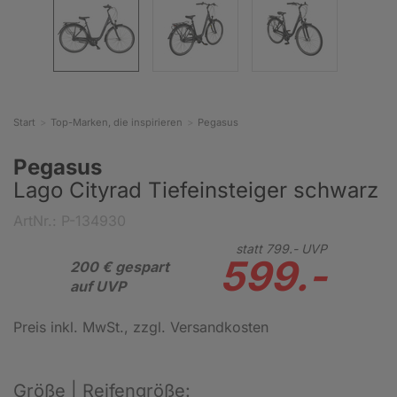
Start
Top-Marken, die inspirieren
Pegasus
Pegasus
Lago Cityrad Tiefeinsteiger schwarz
ArtNr.: P-134930
statt
799.-
UVP
599.-
200 € gespart
auf UVP
Preis inkl. MwSt.
, zzgl. Versandkosten
Größe | Reifengröße: