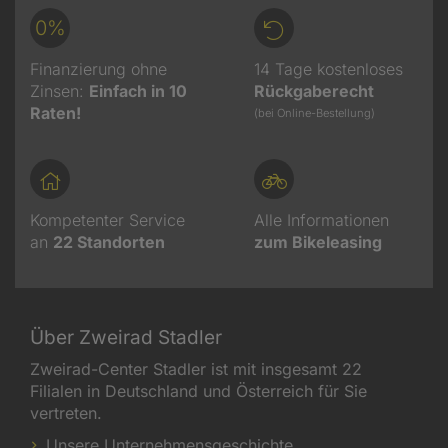
0%
Finanzierung ohne
14 Tage kostenloses
Zinsen:
Einfach in 10
Rückgaberecht
Raten!
(bei Online-Bestellung)
Kompetenter Service
Alle Informationen
an
22
Standorten
zum Bikeleasing
Über Zweirad Stadler
Zweirad-Center Stadler ist mit insgesamt 22
Filialen in Deutschland und Österreich für Sie
vertreten.
Unsere Unternehmensgeschichte