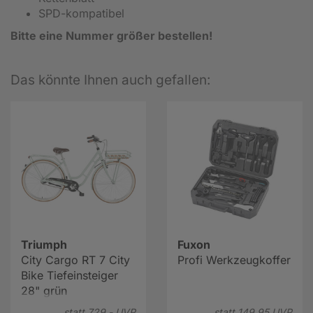
SPD-kompatibel
Bitte eine Nummer größer bestellen!
Das könnte Ihnen auch gefallen:
Triumph
Fuxon
City Cargo RT 7 City
Profi Werkzeugkoffer
Bike Tiefeinsteiger
28" grün
statt
729.-
UVP
statt
149.
95
UVP