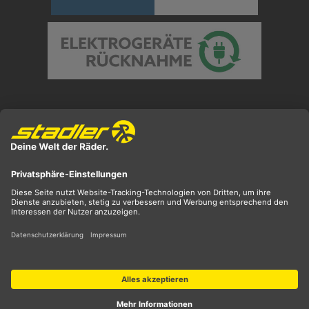
Preisangaben inkl. gesetzl. MwSt. und zzgl.
Versandkosten
** ehemaliger UVP
*** Preis entspricht unserem Markteinführungspreis