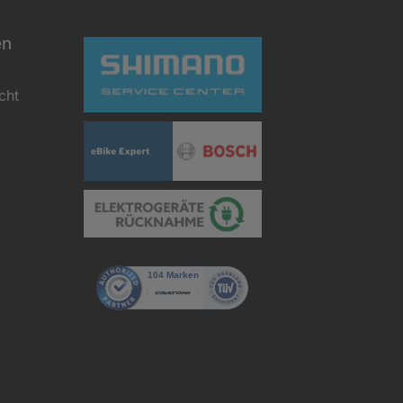
en
cht