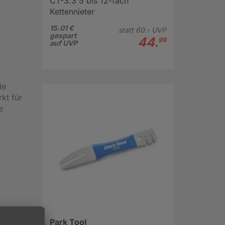
CT-3.3 5 bis 12-fach
Kettennieter
15.01 €
statt
60.-
UVP
gespart
44.
99
auf UVP
de
kt für
e
Park Tool