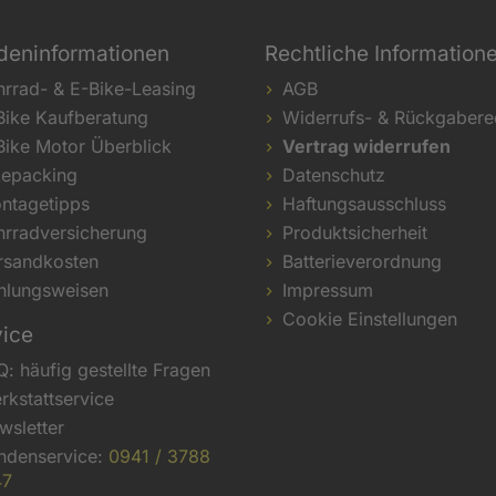
deninformationen
Rechtliche Information
hrrad- & E-Bike-Leasing
AGB
Bike Kaufberatung
Widerrufs- & Rückgabere
Bike Motor Überblick
Vertrag widerrufen
kepacking
Datenschutz
ntagetipps
Haftungsausschluss
hrradversicherung
Produktsicherheit
rsandkosten
Batterieverordnung
hlungsweisen
Impressum
Cookie Einstellungen
vice
Q: häufig gestellte Fragen
rkstattservice
wsletter
ndenservice:
0941 / 3788
47