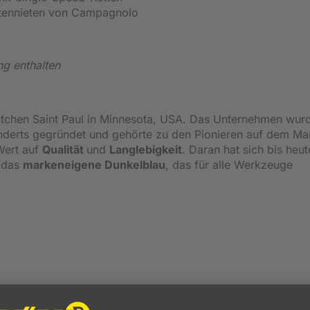
ttennieten von Campagnolo
ng enthalten
chen Saint Paul in Minnesota, USA. Das Unternehmen wur
underts gegründet und gehörte zu den Pionieren auf dem Mar
Wert auf
Qualität
und
Langlebigkeit
. Daran hat sich bis heut
t das
markeneigene Dunkelblau
, das für alle Werkzeuge