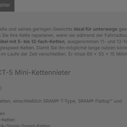
eller
Maße und seines geringen Gewichts
ideal für unterwegs
geei
n Sie Ihre Kette reparieren, wenn sie während der Fahrradto
bel mit 5- bis 12-fach-Ketten
, ausgenommen 11- und 12-f
lespeed-Ketten. Damit Sie ihn möglichst lange nutzen kön
er im Laufe der Zeit verschleißen. Er misst 60 x 55 x 15 Milli
CT-5 Mini-Kettennieter
)
etten, einschließlich SRAM® T-Type, SRAM® Flattop™ und
ten
-Ketten
ink-Single-Speed-Ketten