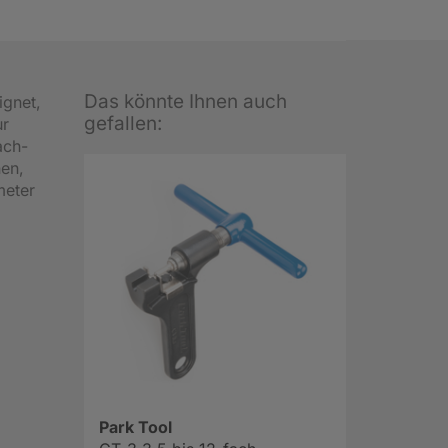
Das könnte Ihnen auch
gnet,
gefallen:
ur
ach-
nen,
meter
Park Tool