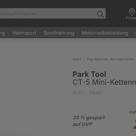
Filial
ung
Heimsport
Sportnahrung
Motorradbekleidung
Start
Top-Marken, die inspirieren
Park Tool
CT-5 Mini-Kettenn
ArtNr.: 58461
stat
23 % gespart
auf UVP