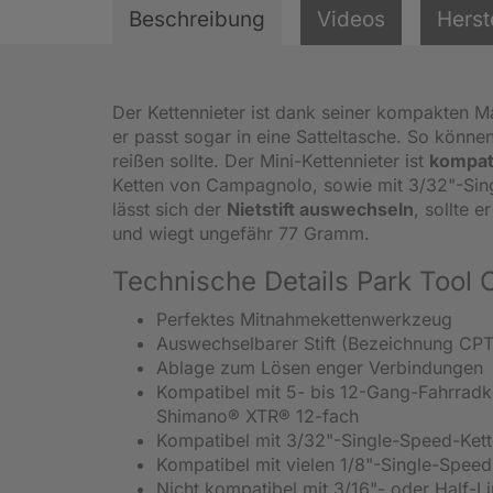
Beschreibung
Videos
Herst
Der Kettennieter ist dank seiner kompakten 
er passt sogar in eine Satteltasche. So könne
reißen sollte. Der Mini-Kettennieter ist
kompati
Ketten von Campagnolo, sowie mit 3/32"-Sing
lässt sich der
Nietstift auswechseln
, sollte 
und wiegt ungefähr 77 Gramm.
Technische Details Park Tool 
Perfektes Mitnahmekettenwerkzeug
Auswechselbarer Stift (Bezeichnung CPT
Ablage zum Lösen enger Verbindungen
Kompatibel mit 5- bis 12-Gang-Fahrradk
Shimano® XTR® 12-fach
Kompatibel mit 3/32"-Single-Speed-Ket
Kompatibel mit vielen 1/8"-Single-Speed
Nicht kompatibel mit 3/16"- oder Half-L