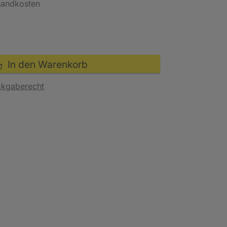
rsandkosten
In den Warenkorb
ckgaberecht