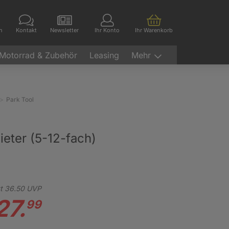
en
Kontakt
Newsletter
Ihr Konto
Ihr Warenkorb
Motorrad & Zubehör
Leasing
Mehr
Park Tool
ieter (5-12-fach)
t
36.
50
UVP
27.
99