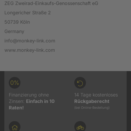
ZEG Zweirad-Einkaufs-Genossenschaft eG
Longericher Straße 2
50739 Köln
Germany
info@monkey-link.com
www.monkey-link.com
0%
Finanzierung ohne
14 Tage kostenloses
Zinsen:
Einfach in 10
Rückgaberecht
Raten!
(bei Online-Bestellung)