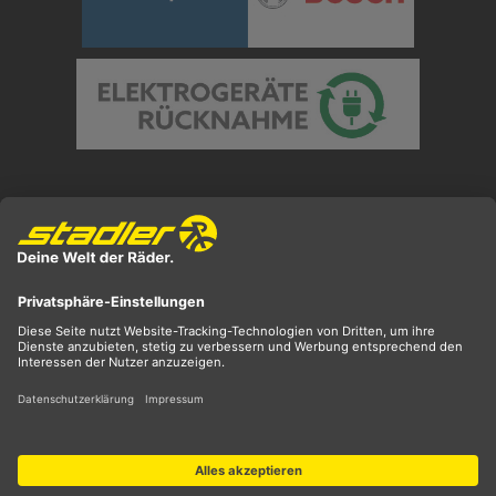
Preisangaben inkl. gesetzl. MwSt. und zzgl.
Versandkosten
** ehemaliger UVP