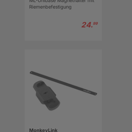
ML-Unibase Magnethalter mit
Riemenbefestigung
24.
99
MonkeyLink