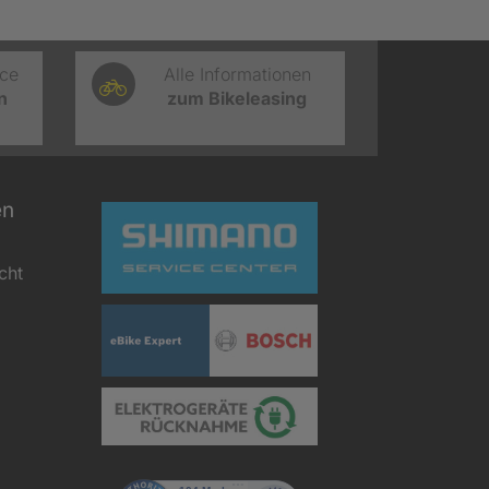
ice
Alle Informationen
n
zum Bikeleasing
en
cht