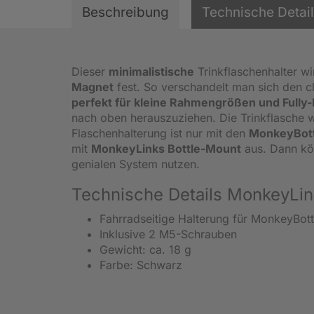
Beschreibung
Technische Detai
Dieser
minimalistische
Trinkflaschenhalter w
Magnet
fest. So verschandelt man sich den c
perfekt für kleine Rahmengrößen und Full
nach oben herauszuziehen. Die Trinkflasche w
Flaschenhalterung ist nur mit den
MonkeyBott
mit
MonkeyLinks Bottle-Mount
aus. Dann kö
genialen System nutzen.
Technische Details MonkeyLi
Fahrradseitige Halterung für MonkeyBott
Inklusive 2 M5-Schrauben
Gewicht: ca. 18 g
Farbe: Schwarz