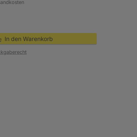
rsandkosten
In den Warenkorb
ckgaberecht