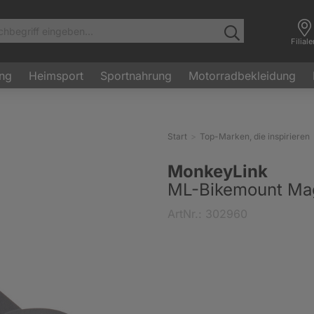
Filial
ung
Heimsport
Sportnahrung
Motorradbekleidung
Start
Top-Marken, die inspirieren
MonkeyLink
ML-Bikemount Mag
ArtNr.: 302960