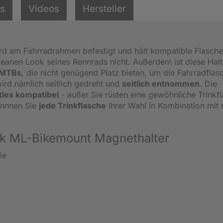
ls
Videos
Hersteller
ird am Fahrradrahmen befestigt und hält kompatible Flasch
leanen Look seines Rennrads nicht. Außerdem ist diese Hal
y-MTBs
, die nicht genügend Platz bieten, um die Fahrradflas
ird nämlich seitlich gedreht und
seitlich entnommen
. Die
les kompatibel
- außer Sie rüsten eine gewöhnliche Trinkf
nnnen Sie
jede Trinkflasche
Ihrer Wahl in Kombination mit
nk ML-Bikemount Magnethalter
le