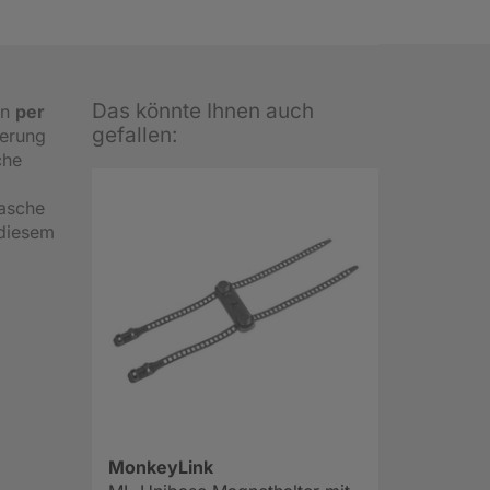
Das könnte Ihnen auch
en
per
gefallen:
terung
che
lasche
 diesem
MonkeyLink