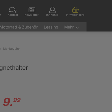
en
Kontakt
Newsletter
Ihr Konto
Ihr Warenkorb
Motorrad & Zubehör
Leasing
Mehr
MonkeyLink
nethalter
9.
99