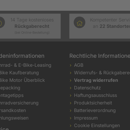
14 Tage kostenloses
Kompetenter Serv
Rückgaberecht
an
22
Standorte
(bei Online-Bestellung)
deninformationen
Rechtliche Information
hrrad- & E-Bike-Leasing
AGB
Bike Kaufberatung
Widerrufs- & Rückgabere
Bike Motor Überblick
Vertrag widerrufen
kepacking
Datenschutz
ntagetipps
Haftungsausschluss
hrradversicherung
Produktsicherheit
rsandkosten
Batterieverordnung
hlungsweisen
Impressum
Cookie Einstellungen
vice