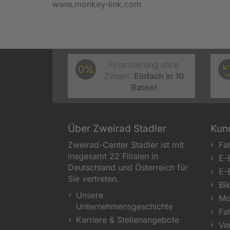
www.monkey-link.com
Finanzierung ohne
0%
Zinsen:
Einfach in 10
Raten!
Über Zweirad Stadler
Kun
Zweirad-Center Stadler ist mit
Fa
insgesamt 22 Filialen in
E-
Deutschland und Österreich für
E-
Sie vertreten.
Bi
Unsere
Mo
Unternehmensgeschichte
Fa
Karriere & Stellenangebote
Ve