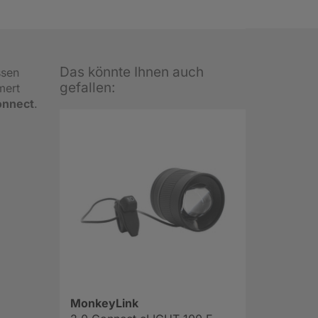
Das könnte Ihnen auch
ssen
gefallen:
mert
onnect
.
MonkeyLink