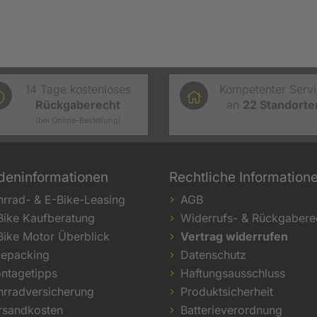
14 Tage kostenloses
Kompetenter Serv
Rückgaberecht
an
22
Standorte
(bei Online-Bestellung)
deninformationen
Rechtliche Information
hrrad- & E-Bike-Leasing
AGB
Bike Kaufberatung
Widerrufs- & Rückgabere
Bike Motor Überblick
Vertrag widerrufen
kepacking
Datenschutz
ntagetipps
Haftungsausschluss
hrradversicherung
Produktsicherheit
rsandkosten
Batterieverordnung