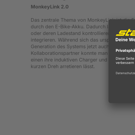
MonkeyLink 2.0
Das zentrale Thema von MonkeyLink ist die E
durch den E-Bike-Akku. Dadurch lassen sich d
oder deren Ladestand kontrollieren zu müssen
integrieren. Während sich das ursprünliche Mo
Generation des Systems jetzt auch für E-Bike
Kollaborationspartner konnte man die erfahr
einen ihre induktiven Charger und zum andere
kurzen Dreh arretieren lässt.