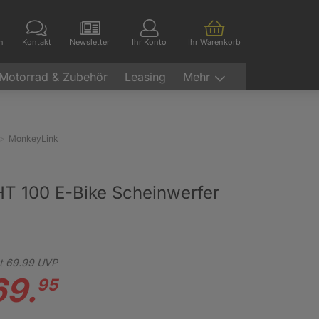
en
Kontakt
Newsletter
Ihr Konto
Ihr Warenkorb
Motorrad & Zubehör
Leasing
Mehr
MonkeyLink
HT 100 E-Bike Scheinwerfer
t
69.
99
UVP
69.
95