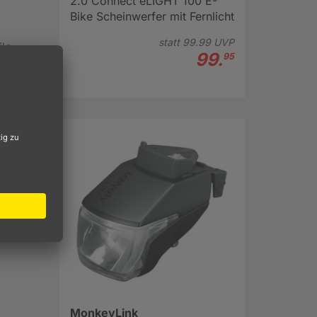
2.0 Connect eLIGHT 100 E-
Bike Scheinwerfer mit Fernlicht
statt
99.
99
UVP
ile
99.
95
ufladen
esign
zweite
e zum
inem
MonkeyLink