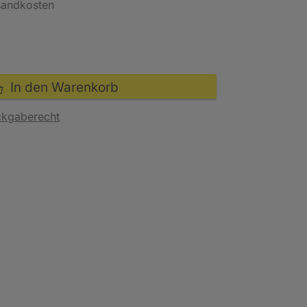
rsandkosten
In den Warenkorb
ckgaberecht