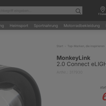
Filial
ung
Heimsport
Sportnahrung
Motorradbekleidung
Start
Top-Marken, die inspirieren
MonkeyLink
2.0 Connect eLIG
ArtNr.: 317930
stat