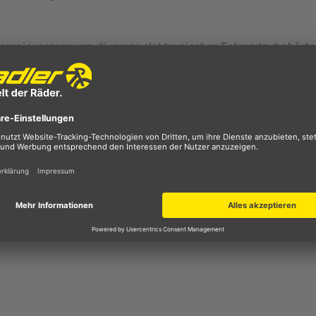
nergieversorgung diverser elektronischer Fahrradzubehörte
iese stets komfortabel nutzen, ohne sie vor dem Betrieb a
. Überdies lässt sich die MonkeyLink-Halterung ideal ins D
nkeyLink auf die Fahrradbeleuchtng spezialisierte, ist die 
-Displays und Smartphones geeignet. Als starken
enen Befestigungsspezalisten von SP Connect gewinnen, di
n ihr bewährtes Aufstecksystem beisteuern, das sich mit e