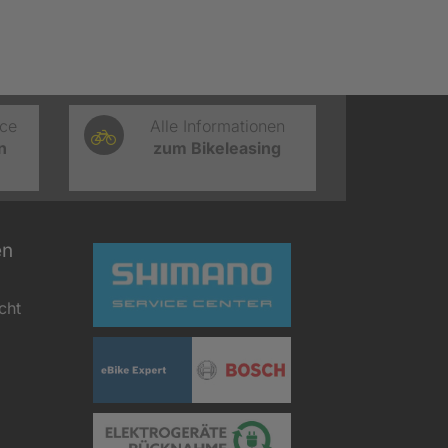
ice
Alle Informationen
n
zum Bikeleasing
en
cht