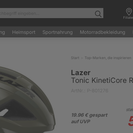
Filial
ung
Heimsport
Sportnahrung
Motorradbekleidung
Start
Top-Marken, die inspirieren
Lazer
Tonic KinetiCore 
ArtNr.: P-801276
stat
19.96 € gespart
auf UVP