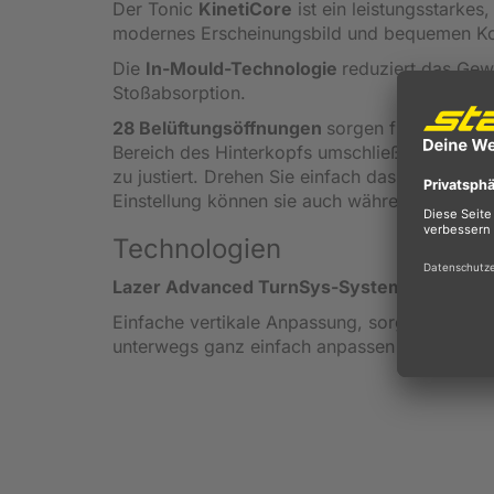
Der Tonic
KinetiCore
ist ein leistungsstarke
modernes Erscheinungsbild und bequemen Ko
Die
In-Mould-Technologie
reduziert das Gew
Stoßabsorption.
28 Belüftungsöffnungen
sorgen für ein kühl
Bereich des Hinterkopfs umschließt, ist sehr 
zu justiert. Drehen Sie einfach das TS+ Eins
Einstellung können sie auch während Sie fah
Technologien
Lazer Advanced TurnSys-System
Einfache vertikale Anpassung, sorgt für einen
unterwegs ganz einfach anpassen lässt.