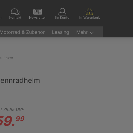
en
Kontakt
Newsletter
Ihr Konto
Ihr Warenkorb
Motorrad & Zubehör
Leasing
Mehr
Lazer
Rennradhelm
t
79.
95
UVP
59.
99