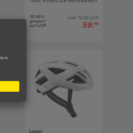
Tonic KinetiCore Rennradhelm
19.96 €
statt
79.
95
UVP
gespart
59.
99
auf UVP
roßen
en. Die
Lazer