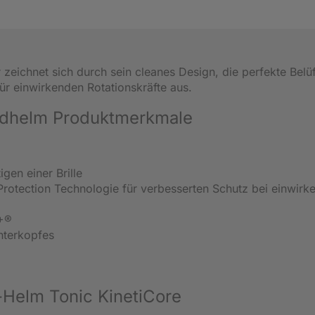
eichnet sich durch sein cleanes Design, die perfekte Belü
ür einwirkenden Rotationskräfte aus.
radhelm Produktmerkmale
gen einer Brille
 Protection Technologie für verbesserten Schutz bei einwirk
S+®
nterkopfes
)
-Helm Tonic KinetiCore