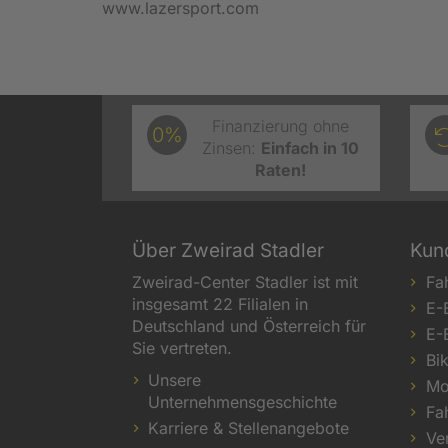
www.lazersport.com
Finanzierung ohne
0%
Zinsen:
Einfach in 10
Raten!
Über Zweirad Stadler
Kun
Zweirad-Center Stadler ist mit
Fa
insgesamt 22 Filialen in
E-
Deutschland und Österreich für
E-
Sie vertreten.
Bi
Unsere
Mo
Unternehmensgeschichte
Fa
Karriere & Stellenangebote
Ve