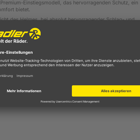
s, Premium-Einstiegsmodell, das hervorragenden Schutz, ein
mfort bietet.
icht des Helmes, bei absolut hervorragender Schlag- und
es und komfortables Trageklima. Der Haltering, der einen g
einfach mit dem Einstellrad auf der Rückseite des Helms
tellrad, um den Helm fest und bequem an den Kopf anzupass
ren vornehmen.
 maßgeschneiderten Sitz, der sich mit Hilfe des Drehrads