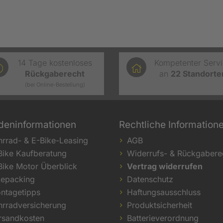
14 Tage kostenloses
Kompetenter Serv
Rückgaberecht
an
22
Standorte
(bei Online-Bestellung)
deninformationen
Rechtliche Information
hrrad- & E-Bike-Leasing
AGB
Bike Kaufberatung
Widerrufs- & Rückgabere
Bike Motor Überblick
Vertrag widerrufen
kepacking
Datenschutz
ntagetipps
Haftungsausschluss
hrradversicherung
Produktsicherheit
rsandkosten
Batterieverordnung