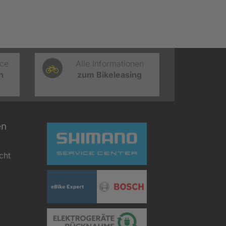
ice
Alle Informationen
n
zum Bikeleasing
en
cht