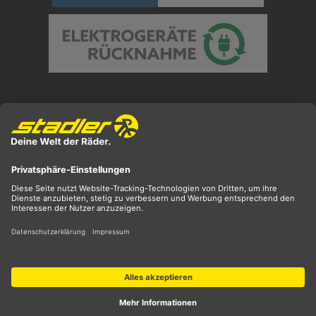
Preisangaben inkl. gesetzl. MwSt. und zzgl.
Versandkosten
** ehemaliger UVP
*** Preis entspricht unserem Markteinführungspreis