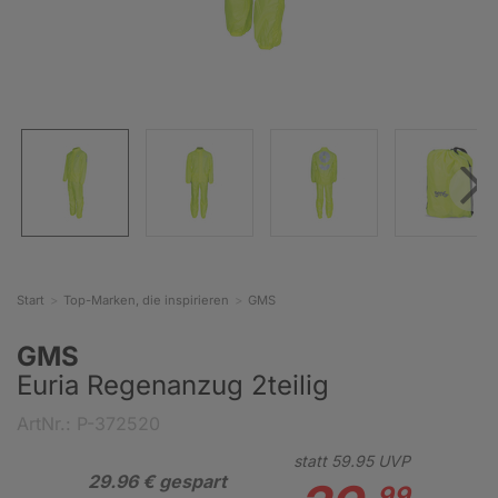
Start
Top-Marken, die inspirieren
GMS
GMS
Euria Regenanzug 2teilig
ArtNr.: P-372520
statt
59.
95
UVP
29.96 € gespart
99