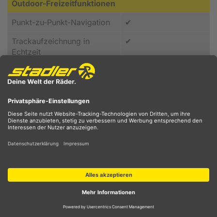
Outdoor-Freizeitfunktionen
Punkt-zu-Punkt-Navigation
✔
Trackaufzeichnung in
✔
Echtzeit
Zurück zum Start
✔
TracBack
✔
UltraTrac-Modus
✔
POIs entlang der Route
✔
Distanz zum Ziel
✔
Erholungstimer (nur
✔
Ultralauf)
Erholungstimer
✔
Zukünftiges Höhenprofil
✔