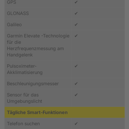
GPS
✔
GLONASS
✔
Galileo
✔
Garmin Elevate -Technologie
✔
für die
Herzfrequenzmessung am
Handgelenk
Pulsoximeter-
✔
Akklimatisierung
Beschleunigungs­messer
✔
Sensor für das
✔
Umgebungslicht
Tägliche Smart-Funktionen
Telefon suchen
✔