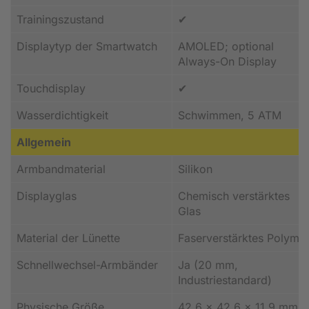
Trainingszustand
✔
Displaytyp der Smartwatch
AMOLED; optional
Always-On Display
Touchdisplay
✔
Wasserdichtigkeit
Schwimmen, 5 ATM
Allgemein
Armbandmaterial
Silikon
Displayglas
Chemisch verstärktes
Glas
Material der Lünette
Faserverstärktes Polyme
Schnellwechsel-Armbänder
Ja (20 mm,
Industriestandard)
Physische Größe
42,6 x 42,6 x 11,9 mm