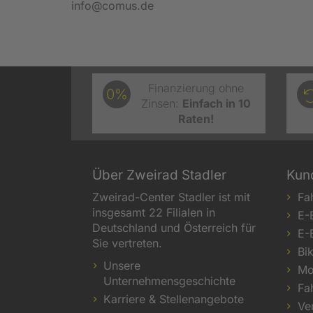
info@comus.de
Finanzierung ohne
0%
Zinsen:
Einfach in 10
Raten!
Über Zweirad Stadler
Kun
Zweirad-Center Stadler ist mit
Fa
insgesamt 22 Filialen in
E-
Deutschland und Österreich für
E-
Sie vertreten.
Bi
Unsere
Mo
Unternehmensgeschichte
Fa
Karriere & Stellenangebote
Ve