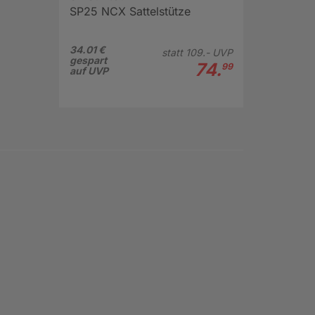
SP25 NCX Sattelstütze
34.01 €
statt
109.-
UVP
gespart
74.
99
auf UVP