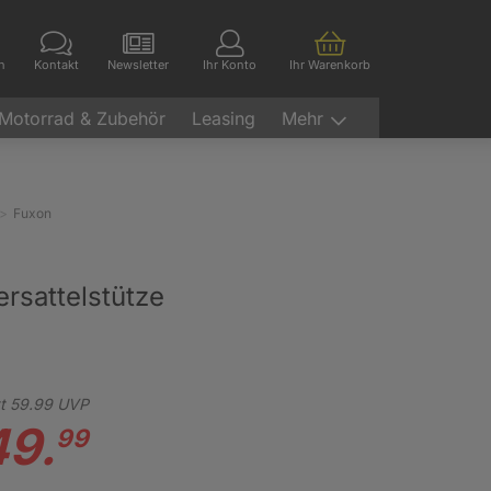
en
Kontakt
Newsletter
Ihr Konto
Ihr Warenkorb
Motorrad & Zubehör
Leasing
Mehr
Fuxon
rsattelstütze
t
59.
99
UVP
49.
99