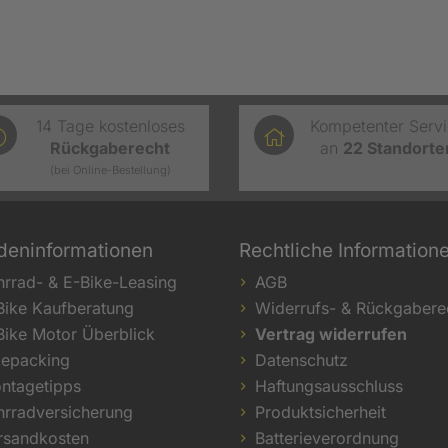
14 Tage kostenloses
Kompetenter Serv
Rückgaberecht
an
22
Standorte
(bei Online-Bestellung)
deninformationen
Rechtliche Information
hrrad- & E-Bike-Leasing
AGB
Bike Kaufberatung
Widerrufs- & Rückgabere
Bike Motor Überblick
Vertrag widerrufen
kepacking
Datenschutz
ntagetipps
Haftungsausschluss
hrradversicherung
Produktsicherheit
rsandkosten
Batterieverordnung