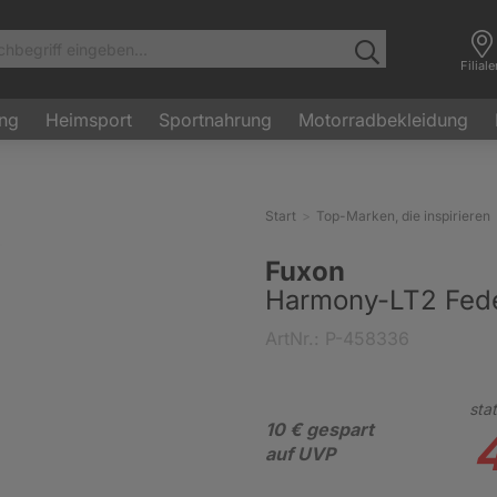
Filial
ung
Heimsport
Sportnahrung
Motorradbekleidung
Start
Top-Marken, die inspirieren
Fuxon
Harmony-LT2 Fede
ArtNr.: P-458336
stat
10 € gespart
auf UVP