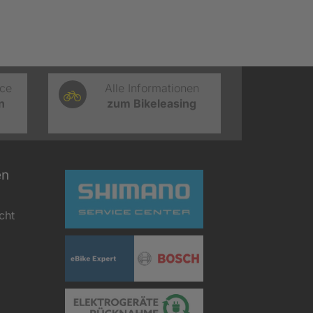
ice
Alle Informationen
n
zum Bikeleasing
en
cht