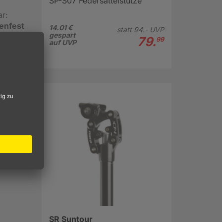
SP-S07 Federsattelstütze
ar:
enfest
14.01 €
statt
94.-
UVP
gespart
79.
99
auf UVP
SR Suntour