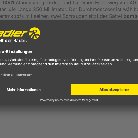
us 6061 Aluminium gefertigt und hat einen Federweg von 40
ter, die Länge 350 Millimeter. Der Durchmesseser ist wählb
emmkopfs mit seinen zwei Schrauben sitzt der Sattel
bomb
 Gewicht von circa 536 Gramm kommt.