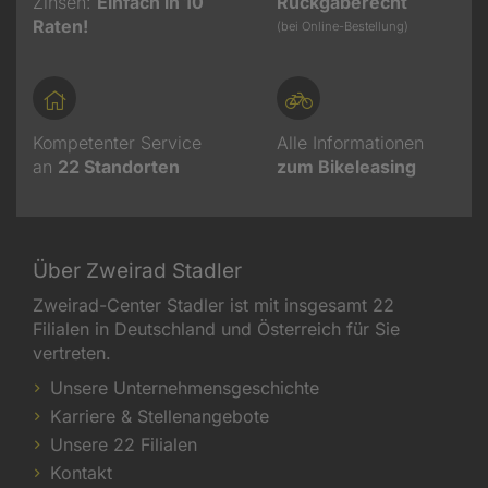
Zinsen:
Einfach in 10
Rückgaberecht
Raten!
(bei Online-Bestellung)
Kompetenter Service
Alle Informationen
an
22
Standorten
zum Bikeleasing
Über Zweirad Stadler
Zweirad-Center Stadler ist mit insgesamt 22
Filialen in Deutschland und Österreich für Sie
vertreten.
Unsere Unternehmensgeschichte
Karriere & Stellenangebote
Unsere 22 Filialen
Kontakt