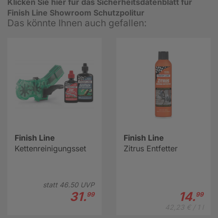
Klicken Sie hier für das Sicherheitsdatenblatt für
Finish Line Showroom Schutzpolitur
Das könnte Ihnen auch gefallen:
Finish Line
Finish Line
Kettenreinigungsset
Zitrus Entfetter
statt
46.
50
UVP
31.
14.
99
99
42,23 € / 1 l