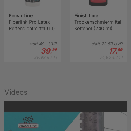
Finish Line
Finish Line
Fiberlink Pro Latex
Trockenschmiermittel
Reifendichtmittel (1 l)
Kettenöl (240 ml)
statt
48.-
UVP
statt
22.
50
UVP
39.
17.
99
99
39,99 € / 1 l
74,96 € / 1 l
Videos