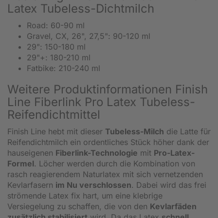
Latex Tubeless-Dichtmilch
Road: 60-90 ml
Gravel, CX, 26", 27,5": 90-120 ml
29": 150-180 ml
29"+: 180-210 ml
Fatbike: 210-240 ml
Weitere Produktinformationen Finish
Line Fiberlink Pro Latex Tubeless-
Reifendichtmittel
Finish Line hebt mit dieser
Tubeless-Milch
die Latte für
Reifendichtmilch ein ordentliches Stück höher dank der
hauseigenen
Fiberlink-Technologie
mit
Pro-Latex-
Formel
. Löcher werden durch die Kombination von
rasch reagierendem Naturlatex mit sich vernetzenden
Kevlarfasern
im Nu verschlossen
. Dabei wird das frei
strömende Latex fix hart, um eine klebrige
Versiegelung zu schaffen, die von den
Kevlarfäden
zusätzlich stabilisiert
wird. Da das Latex
schnell