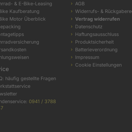
hrrad- & E-Bike-Leasing
AGB
Bike Kaufberatung
Widerrufs- & Rückgabere
Bike Motor Überblick
Vertrag widerrufen
kepacking
Datenschutz
ntagetipps
Haftungsausschluss
hrradversicherung
Produktsicherheit
rsandkosten
Batterieverordnung
hlungsweisen
Impressum
Cookie Einstellungen
vice
Q: häufig gestellte Fragen
rkstattservice
wsletter
ndenservice:
0941 / 3788
47