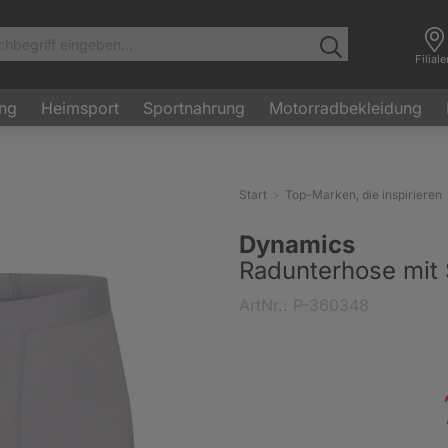
Filial
ung
Heimsport
Sportnahrung
Motorradbekleidung
Start
Top-Marken, die inspirieren
Dynamics
Radunterhose mit 
ArtNr.: P-360348