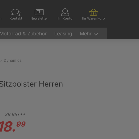
en
Kontakt
Newsletter
Ihr Konto
Ihr Warenkorb
Motorrad & Zubehör
Leasing
Mehr
Dynamics
Sitzpolster Herren
39.
95***
18.
99