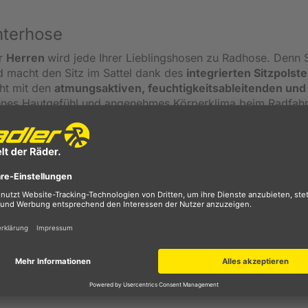
nterhose
ür
Herren
wird jede Ihrer Lieblingshosen zu Radhose. Denn 
d macht den Sitz im Sattel dank des
integrierten Sitzpolste
iht mit den
atmungsaktiven, feuchtigkeitsableitenden und
enes Hautgefühl und angenehmes Körperklima beim Radfahr
aterial
wird die Belüftung zusätzlich erhöht. Dank der
Elas
zeichnete Bewegungsfreiheit und Tragekomfort garantier
rradbekleidung
tive Bekleidung, mit der alle Radfahrertypen perfekt ausges
en die Bedürfnisse des Radfahrers an erster Stelle. Wir biet
 mit optimalem Preis-Leistungs-Verhältnis.