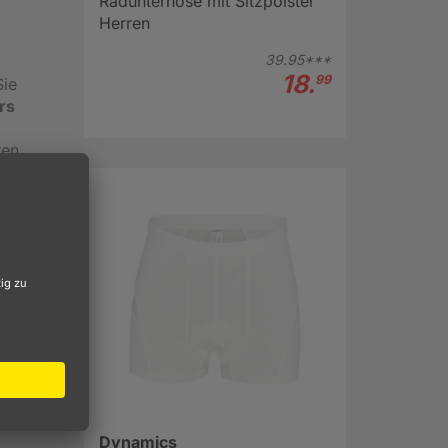
Radunterhose mit Sitzpolster
Herren
39.
95***
18.
99
Sie
rs
en.
tizität
t.
tattet
en das
Dynamics