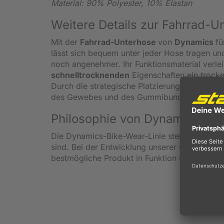
Material: 90% Polyester, 10% Elastan
Weitere Details zur Fahrrad-U
Mit der
Fahrrad-Unterhose
von
Dynamics
f
lässt sich bequem unter jeder Hose tragen un
noch angenehmer. Ihr Funktionsmaterial verle
schnelltrocknenden
Eigenschaften ein trock
Durch die strategische Platzierung von
Meshm
des Gewebes und des Gummibundes wird ausge
Philosophie von Dynamics Fah
Die Dynamics-Bike-Wear-Linie steht für innova
sind. Bei der Entwicklung unserer Outfits steh
bestmögliche Produkt in Funktion und Qualität