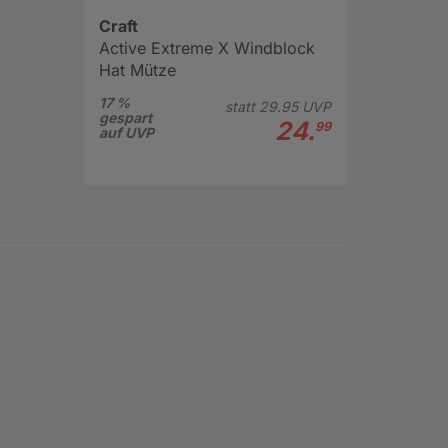
Craft
Active Extreme X Windblock
Hat Mütze
17 %
statt
29.
95
UVP
gespart
24.
99
auf UVP