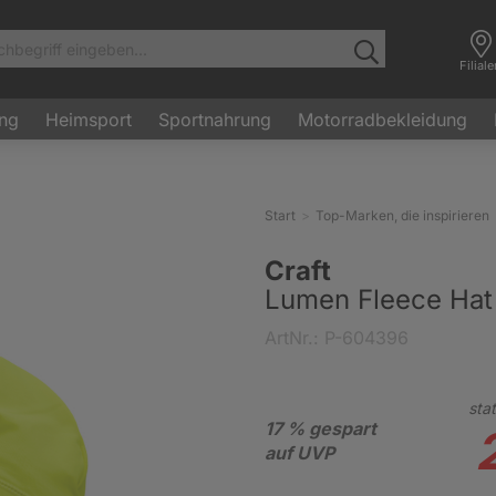
Filial
ung
Heimsport
Sportnahrung
Motorradbekleidung
Start
Top-Marken, die inspirieren
Craft
Lumen Fleece Hat
ArtNr.: P-604396
stat
17 % gespart
auf UVP