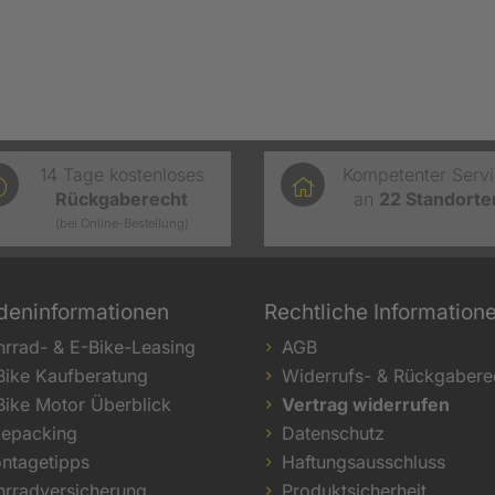
14 Tage kostenloses
Kompetenter Serv
Rückgaberecht
an
22
Standorte
(bei Online-Bestellung)
deninformationen
Rechtliche Information
hrrad- & E-Bike-Leasing
AGB
Bike Kaufberatung
Widerrufs- & Rückgabere
Bike Motor Überblick
Vertrag widerrufen
kepacking
Datenschutz
ntagetipps
Haftungsausschluss
hrradversicherung
Produktsicherheit