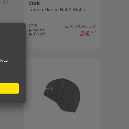
itet.
Craft
Lumen Fleece Hat 2 Mütze
17 %
statt
29.
95
UVP
gespart
24.
99
auf UVP