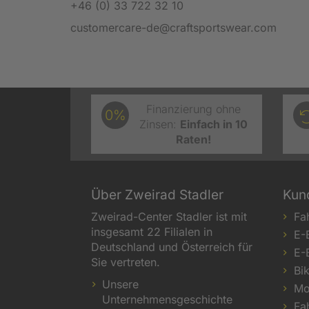
+46 (0) 33 722 32 10
customercare-de@craftsportswear.com
Finanzierung ohne
0%
Zinsen:
Einfach in 10
Raten!
Über Zweirad Stadler
Kun
Zweirad-Center Stadler ist mit
Fa
insgesamt 22 Filialen in
E-
Deutschland und Österreich für
E-
Sie vertreten.
Bi
Unsere
Mo
Unternehmensgeschichte
Fa