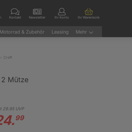
en
Kontakt
Newsletter
Ihr Konto
Ihr Warenkorb
Motorrad & Zubehör
Leasing
Mehr
Craft
 2 Mütze
t
29.
95
UVP
24.
99