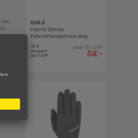
 aus
Q36.5
zu
Hybrid Gloves
Fahrradhandschuhe lang
12 €
statt
70.-
UVP
gespart
58.-
auf UVP