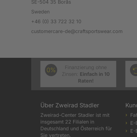
SE-504 35 Borås
Sweden
+46 (0) 33 722 32 10
customercare-de@craftsportswear.com
Finanzierung ohne
0%
Zinsen:
Einfach in 10
Raten!
Über Zweirad Stadler
Kun
Zweirad-Center Stadler ist mit
Fa
insgesamt 22 Filialen in
E-
Deutschland und Österreich für
E-
Sie vertreten.