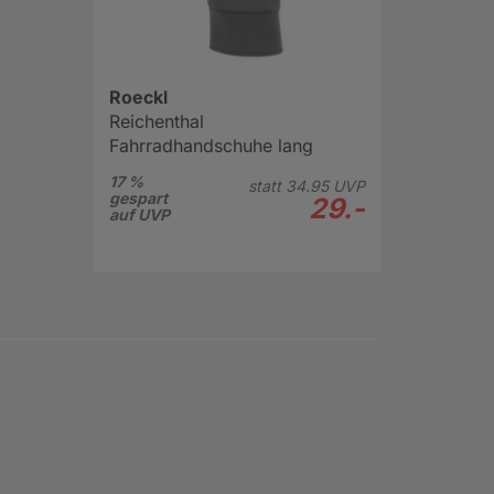
Roeckl
Reichenthal
Fahrradhandschuhe lang
17 %
statt
34.
95
UVP
gespart
29.-
auf UVP