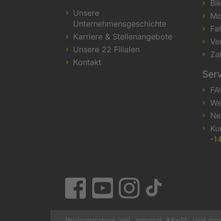
Bi
Unsere
Mo
Unternehmensgeschichte
Fa
Karriere & Stellenangebote
Ve
Unsere 22 Filialen
Za
Kontakt
Ser
FA
We
Ne
Ku
-1
Preisangaben inkl. gesetzl. MwSt. und zzg