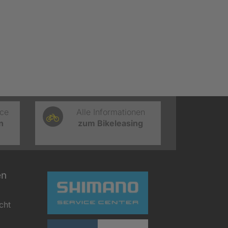
ice
Alle Informationen
n
zum Bikeleasing
en
cht