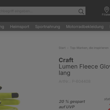
Filial
ung
Heimsport
Sportnahrung
Motorradbekleidung
Start
Top-Marken, die inspirieren
Craft
Lumen Fleece Glo
lang
ArtNr.: P-604408
stat
20 % gespart
auf UVP