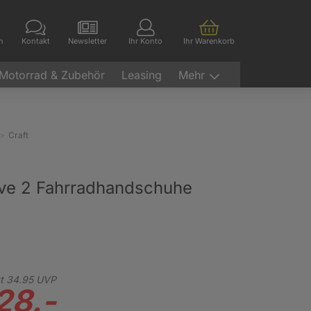
en
Kontakt
Newsletter
Ihr Konto
Ihr Warenkorb
Motorrad & Zubehör
Leasing
Mehr
Craft
ve 2 Fahrradhandschuhe
t
34.
95
UVP
28.-