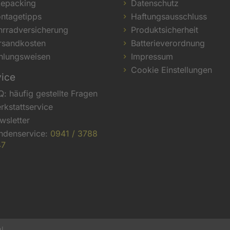
kepacking
Datenschutz
ntagetipps
Haftungsausschluss
hrradversicherung
Produktsicherheit
rsandkosten
Batterieverordnung
hlungsweisen
Impressum
Cookie Einstellungen
vice
Q: häufig gestellte Fragen
rkstattservice
wsletter
ndenservice:
0941 / 3788
47
l.