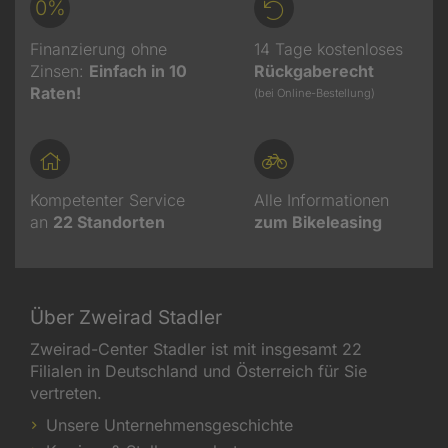
0%
Finanzierung ohne
14 Tage kostenloses
Zinsen:
Einfach in 10
Rückgaberecht
Raten!
(bei Online-Bestellung)
Kompetenter Service
Alle Informationen
an
22
Standorten
zum Bikeleasing
Über Zweirad Stadler
Zweirad-Center Stadler ist mit insgesamt 22
Filialen in Deutschland und Österreich für Sie
vertreten.
Unsere Unternehmensgeschichte