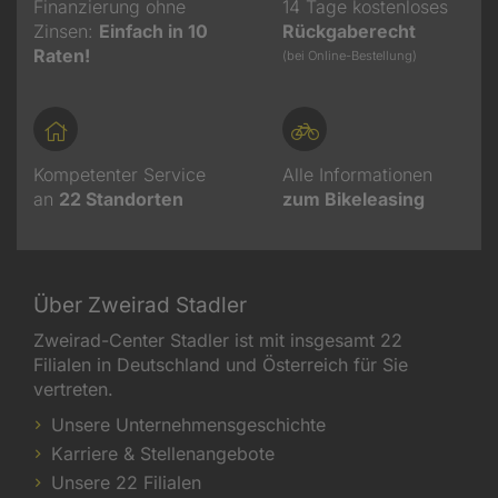
Finanzierung ohne
14 Tage kostenloses
Zinsen:
Einfach in 10
Rückgaberecht
Raten!
(bei Online-Bestellung)
Kompetenter Service
Alle Informationen
an
22
Standorten
zum Bikeleasing
Über Zweirad Stadler
Zweirad-Center Stadler ist mit insgesamt 22
Filialen in Deutschland und Österreich für Sie
vertreten.
Unsere Unternehmensgeschichte
Karriere & Stellenangebote
Unsere 22 Filialen