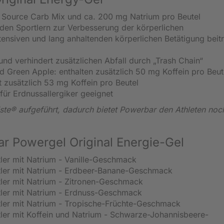
 Source Carb Mix und ca. 200 mg Natrium pro Beutel
en Sportlern zur Verbesserung der körperlichen
tensiven und lang anhaltenden körperlichen Betätigung beit
und verhindert zusätzlichen Abfall durch „Trash Chain“
 Green Apple: enthalten zusätzlich 50 mg Koffein pro Beut
 zusätzlich 53 mg Koffein pro Beutel
ür Erdnussallergiker geeignet
iste® aufgeführt, dadurch bietet Powerbar den Athleten no
 Powergel Original Energie-Gel
tler mit Natrium - Vanille-Geschmack
rtler mit Natrium - Erdbeer-Banane-Geschmack
tler mit Natrium - Zitronen-Geschmack
rtler mit Natrium - Erdnuss-Geschmack
rtler mit Natrium - Tropische-Früchte-Geschmack
tler mit Koffein und Natrium - Schwarze-Johannisbeere-