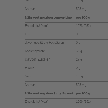
Salz
1,3 g
Natrium
503 mg
Nährwertangaben Lemon-Line
pro 100 g
Energie kJ (kcal)
1073 (252)
Fett
0 g
davon gesättigte Fettsäuren
0 g
Kohlenhydrate
63 g
davon Zucker
27 g
Eiweiß
0 g
Salz
1,3 g
Natrium
503 mg
Nährwertangaben Salty Peanut
pro 100 g
Energie kJ (kcal)
1066 (251)