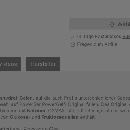
Wähle
14 Tage kostenloses
Rü
Fragen zum Artikel
Videos
Hersteller
nhydrat-Gelen
, auf die auch Profis unterschiedlicher Sport
 Wahl auf PowerBar PowerGel® Original fallen. Das Original 
bination mit
Natrium
. C2MAX ist ein Kohlenhydratmix, welc
s von
Glukose- und Fruktosequellen
enthält.
riginal Energy-Gel