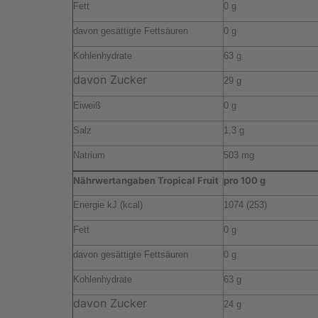
Fett
0 g
davon gesättigte Fettsäuren
0 g
Kohlenhydrate
63 g
davon Zucker
29 g
Eiweiß
0 g
Salz
1,3 g
Natrium
503 mg
Nährwertangaben Tropical Fruit
pro 100 g
Energie kJ (kcal)
1074 (253)
Fett
0 g
davon gesättigte Fettsäuren
0 g
Kohlenhydrate
63 g
davon Zucker
24 g