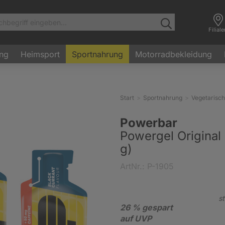
Filial
ung
Heimsport
Sportnahrung
Motorradbekleidung
Start
Sportnahrung
Vegetarisch
Powerbar
Powergel Original
g)
ArtNr.: P-1905
st
26 % gespart
auf UVP