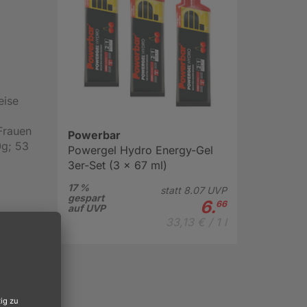
eise
Frauen
Powerbar
0g; 53
Powergel Hydro Energy-Gel
3er-Set (3 x 67 ml)
17 %
statt
8.
07
UVP
gespart
6.
66
auf UVP
33,13 € / 1 l