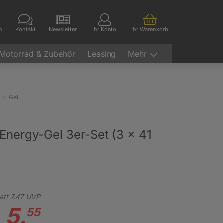
en
Kontakt
Newsletter
Ihr Konto
Ihr Warenkorb
Motorrad & Zubehör
Leasing
Mehr
Gel
 Energy-Gel 3er-Set (3 x 41
att
7.
47
UVP
5.
55