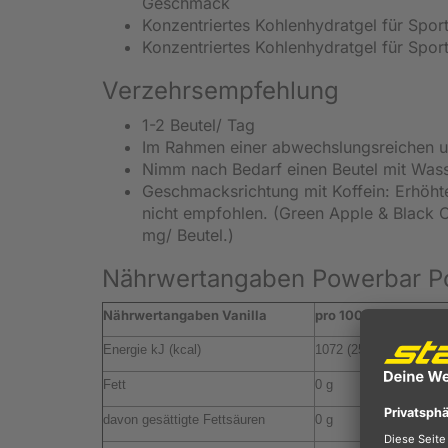
Geschmack
Konzentriertes Kohlenhydratgel für Spor
Konzentriertes Kohlenhydratgel für Spor
Verzehrsempfehlung
1-2 Beutel/ Tag
Im Rahmen einer abwechslungsreichen 
Nimm nach Bedarf einen Beutel mit Was
Geschmacksrichtung mit Koffein: Erhöhte
nicht empfohlen. (Green Apple & Black 
mg/ Beutel.)
Nährwertangaben Powerbar Po
Nährwertangaben Vanilla
pro 100 g
Energie kJ (kcal)
1072 (252)
Fett
0 g
davon gesättigte Fettsäuren
0 g