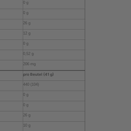
0 g
0 g
26 g
12 g
0 g
0,52 g
206 mg
pro Beutel (41 g)
440 (104)
0 g
0 g
26 g
10 g