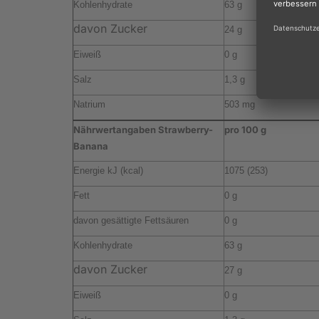
Kohlenhydrate
63 g
davon Zucker
24 g
Eiweiß
0 g
Salz
1,3 g
Natrium
503 mg
Nährwertangaben Strawberry-
pro 100 g
Banana
Energie kJ (kcal)
1075 (253)
Fett
0 g
davon gesättigte Fettsäuren
0 g
Kohlenhydrate
63 g
davon Zucker
27 g
Eiweiß
0 g