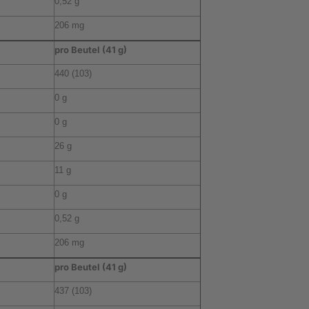
0,52 g
206 mg
pro Beutel (41 g)
440 (103)
0 g
0 g
26 g
11 g
0 g
0,52 g
206 mg
pro Beutel (41 g)
437 (103)