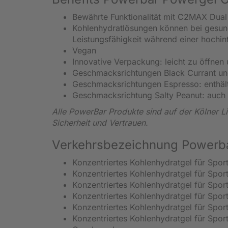
Bewährte Funktionalität mit C2MAX Dual
Kohlenhydratlösungen können bei gesund
Leistungsfähigkeit während einer hochin
Vegan
Innovative Verpackung: leicht zu öffnen 
Geschmacksrichtungen Black Currant und
Geschmacksrichtungen Espresso: enthält
Geschmacksrichtung Salty Peanut: auch f
Alle PowerBar Produkte sind auf der Kölner L
Sicherheit und Vertrauen.
Verkehrsbezeichnung Powerbar
Konzentriertes Kohlenhydratgel für Spor
Konzentriertes Kohlenhydratgel für Spo
Konzentriertes Kohlenhydratgel für Spor
Konzentriertes Kohlenhydratgel für Spo
Konzentriertes Kohlenhydratgel für Spo
Konzentriertes Kohlenhydratgel für Spor