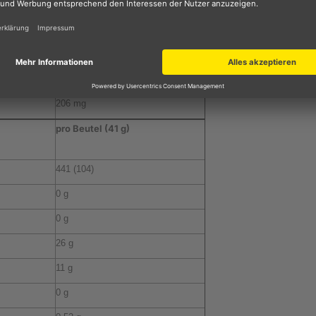
26 g
10 g
0 g
0,52 g
206 mg
pro Beutel (41 g)
441 (104)
0 g
0 g
26 g
11 g
0 g