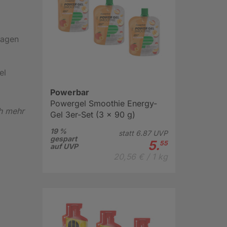
ragen
el
Powerbar
Powergel Smoothie Energy-
ch mehr
Gel 3er-Set (3 x 90 g)
19 %
statt
6.
87
UVP
gespart
5.
55
auf UVP
20,56 € / 1 kg