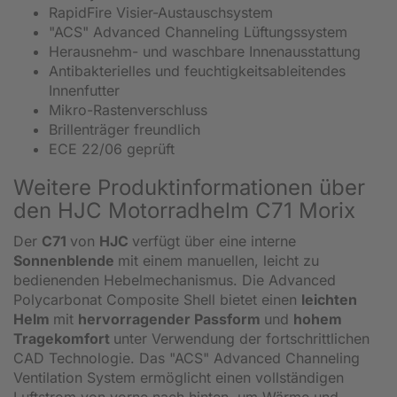
RapidFire Visier-Austauschsystem
"ACS" Advanced Channeling Lüftungssystem
Herausnehm- und waschbare Innenausstattung
Antibakterielles und feuchtigkeitsableitendes
Innenfutter
Mikro-Rastenverschluss
Brillenträger freundlich
ECE 22/06 geprüft
Weitere Produktinformationen über
den HJC Motorradhelm C71 Morix
Der
C71
von
HJC
verfügt über eine interne
Sonnenblende
mit einem manuellen, leicht zu
bedienenden Hebelmechanismus. Die Advanced
Polycarbonat Composite Shell bietet einen
leichten
Helm
mit
hervorragender Passform
und
hohem
Tragekomfort
unter Verwendung der fortschrittlichen
CAD Technologie. Das "ACS" Advanced Channeling
Ventilation System ermöglicht einen vollständigen
Luftstrom von vorne nach hinten, um Wärme und