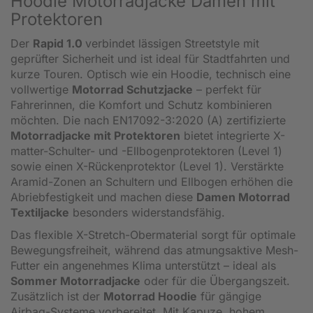
Hoodie Motorradjacke Damen mit
Protektoren
Der
Rapid 1.0
verbindet lässigen Streetstyle mit
geprüfter Sicherheit und ist ideal für Stadtfahrten und
kurze Touren. Optisch wie ein Hoodie, technisch eine
vollwertige
Motorrad Schutzjacke
– perfekt für
Fahrerinnen, die Komfort und Schutz kombinieren
möchten. Die nach EN17092-3:2020 (A) zertifizierte
Motorradjacke mit Protektoren
bietet integrierte X-
matter-Schulter- und -Ellbogenprotektoren (Level 1)
sowie einen X-Rückenprotektor (Level 1). Verstärkte
Aramid-Zonen an Schultern und Ellbogen erhöhen die
Abriebfestigkeit und machen diese
Damen Motorrad
Textiljacke
besonders widerstandsfähig.
Das flexible X-Stretch-Obermaterial sorgt für optimale
Bewegungsfreiheit, während das atmungsaktive Mesh-
Futter ein angenehmes Klima unterstützt – ideal als
Sommer Motorradjacke
oder für die Übergangszeit.
Zusätzlich ist der
Motorrad Hoodie
für gängige
Airbag-Systeme vorbereitet. Mit Kapuze, hohem