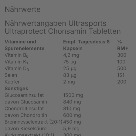
Nährwerte
Nährwertangaben Ultrasports
Ultraprotect Chonsamin Tabletten
Vitamine und
Empf. Tagesdosis 6
%
Spurenelemente
Kapseln
RM*
Vitamin B
4,2 mg
300
6
Vitamin K
75 µg
100
1
Vitamin D
25 µg
500
3
Selen
83 µg
151
Kupfer
2 mg
200
Sonstiges
Glucosaminsulfat
1500 mg
davon Glucosamin
840 mg
Chondroitinsulfat
810 mg
davon Chondroitin
600 mg
Brennnesselextrakt (20:1)
450 mg
davon Kieselsäure
5,9 mg
Kurkumaextrakt (10:1)
300 mg