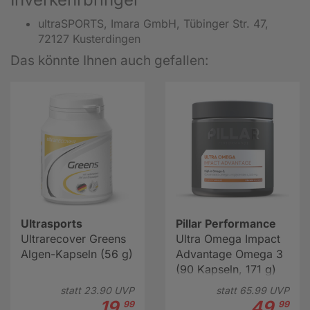
ultraSPORTS, Imara GmbH, Tübinger Str. 47,
72127 Kusterdingen
Das könnte Ihnen auch gefallen:
Ultrasports
Pillar Performance
Ultrarecover Greens
Ultra Omega Impact
Algen-Kapseln (56 g)
Advantage Omega 3
(90 Kapseln, 171 g)
statt
23.
90
UVP
statt
65.
99
UVP
19.
49.
99
99