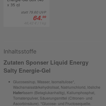
x 35 g)
statt
79.
60
UVP
64.
99
46,42 € / 1 kg
Inhaltsstoffe