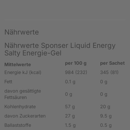
Nährwerte
Nährwerte Sponser Liquid Energy
Salty Energie-Gel
per 100 g
per Sachet
Mittelwerte
Energie kJ (kcal)
984 (232)
345 (81)
Fett
0.1 g
0 g
davon gesättigte
0 g
0 g
Fettsäuren
Kohlenhydrate
57 g
20 g
davon Zuckerarten
27 g
9.5 g
Ballaststoffe
1.5 g
0.5 g