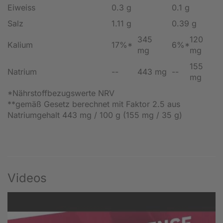
Eiweiss
0.3 g
0.1 g
Salz
1.11 g
0.39 g
345
120
Kalium
17%*
6%*
mg
mg
155
Natrium
--
443 mg
--
mg
*Nährstoffbezugswerte NRV
**gemäß Gesetz berechnet mit Faktor 2.5 aus
Natriumgehalt 443 mg / 100 g (155 mg / 35 g)
Videos