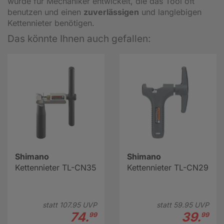
wurde für Mechaniker entwickelt, die das Tool oft
benutzen und einen
zuverlässigen
und langlebigen
Kettennieter benötigen.
Das könnte Ihnen auch gefallen:
Shimano
Shimano
Kettennieter TL-CN35
Kettennieter TL-CN29
statt
107.
95
UVP
statt
59.
95
UVP
74.
39.
99
99