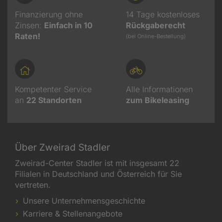
Finanzierung ohne
14 Tage kostenloses
Zinsen:
Einfach in 10
Rückgaberecht
Raten!
(bei Online-Bestellung)
Kompetenter Service
Alle Informationen
an
22
Standorten
zum Bikeleasing
Über Zweirad Stadler
Zweirad-Center Stadler ist mit insgesamt 22
Filialen in Deutschland und Österreich für Sie
vertreten.
Unsere Unternehmensgeschichte
Karriere & Stellenangebote