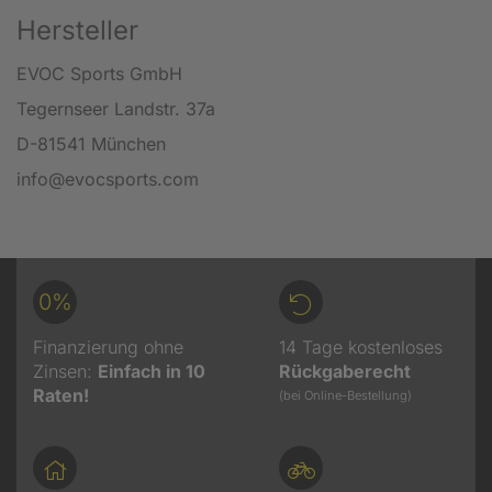
Hersteller
EVOC Sports GmbH
Tegernseer Landstr. 37a
D-81541 München
info@evocsports.com
0%
Finanzierung ohne
14 Tage kostenloses
Zinsen:
Einfach in 10
Rückgaberecht
Raten!
(bei Online-Bestellung)