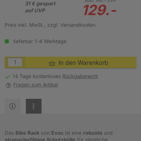
statt
160.-
UVP
31 € gespart
129.-
auf UVP
Preis inkl. MwSt.
, zzgl. Versandkosten
lieferbar 1-4 Werktage
In den Warenkorb
14 Tage kostenloses
Rückgaberecht
Fragen zum Artikel
Das
Bike Rack
von
Evoc
ist eine
robuste
und
strapazierfähige Schutzhülle
für sämtliche