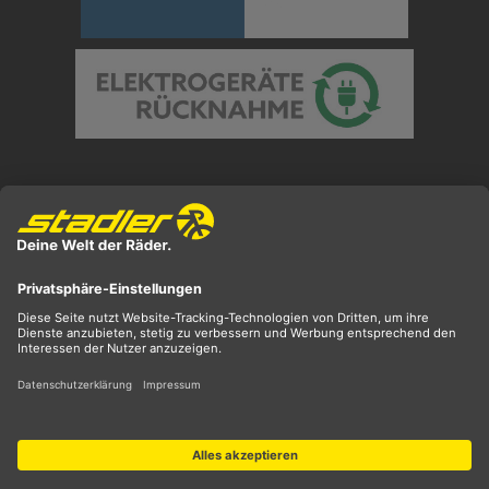
Preisangaben inkl. gesetzl. MwSt. und zzgl.
Versandkosten
** ehemaliger UVP