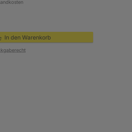
rsandkosten
In den Warenkorb
ckgaberecht