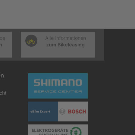
ice
Alle Informationen
n
zum Bikeleasing
en
cht