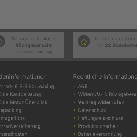
14 Tage kostenloses
Kompetenter Serv
Rückgaberecht
an
22
Standorte
(bei Online-Bestellung)
deninformationen
Rechtliche Information
hrrad- & E-Bike-Leasing
AGB
Bike Kaufberatung
Widerrufs- & Rückgabere
Bike Motor Überblick
Vertrag widerrufen
kepacking
Datenschutz
ntagetipps
Haftungsausschluss
hrradversicherung
Produktsicherheit
rsandkosten
Batterieverordnung