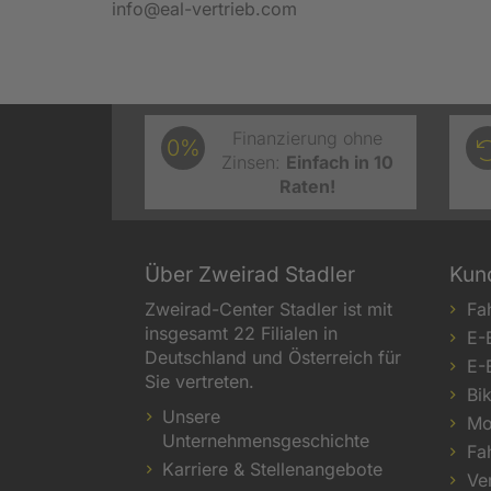
info@eal-vertrieb.com
Finanzierung ohne
0%
Zinsen:
Einfach in 10
Raten!
Über Zweirad Stadler
Kun
Zweirad-Center Stadler ist mit
Fa
insgesamt 22 Filialen in
E-
Deutschland und Österreich für
E-
Sie vertreten.
Bi
Unsere
Mo
Unternehmensgeschichte
Fa
Karriere & Stellenangebote
Ve