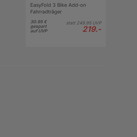
EasyFold 3 Bike Add-on
Fahrradträger
Erweiterungsschiene
30.95 €
statt
249.
95
UVP
gespart
219.-
auf UVP