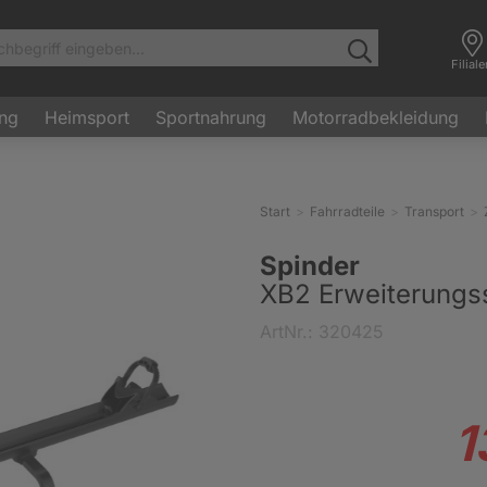
Filial
ung
Heimsport
Sportnahrung
Motorradbekleidung
Start
Fahrradteile
Transport
Spinder
XB2 Erweiterungs
ArtNr.: 320425
1