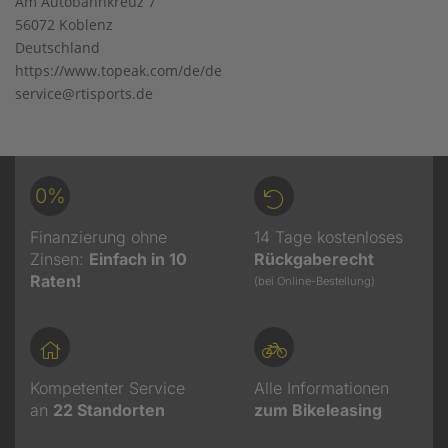
Am Autobahnkreuz 7
56072 Koblenz
Deutschland
https://www.topeak.com/de/de
service@rtisports.de
0%
Finanzierung ohne
14 Tage kostenloses
Zinsen:
Einfach in 10
Rückgaberecht
Raten!
(bei Online-Bestellung)
Kompetenter Service
Alle Informationen
an
22
Standorten
zum Bikeleasing