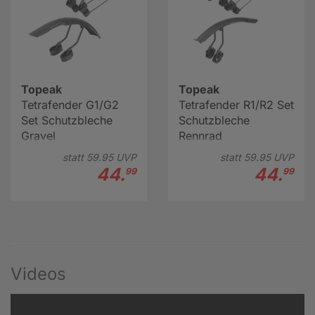
Topeak
Topeak
Tetrafender G1/G2
Tetrafender R1/R2 Set
Set Schutzbleche
Schutzbleche
Gravel
Rennrad
statt
59.
95
UVP
statt
59.
95
UVP
44.
44.
99
99
Videos